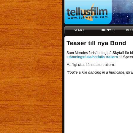
START
BIONYTT
BLU
Teaser till nya Bond
Sam Mendes fortsättning på
Skyfall
lär b
stämningsfulla/hotfulla trailern
till
Spect
Maffigt citat från teasertrailern:
"You're a kite dancing in a hurricane, m