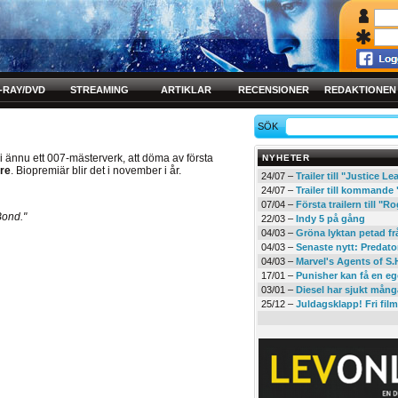
-RAY/DVD
STREAMING
ARTIKLAR
RECENSIONER
REDAKTIONEN
SÖK
li ännu ett 007-mästerverk, att döma av första
NYHETER
re
. Biopremiär blir det i november i år.
24/07 –
Trailer till "Justice L
24/07 –
Trailer till kommand
07/04 –
Första trailern till 
r Bond."
22/03 –
Indy 5 på gång
04/03 –
Gröna lyktan petad f
04/03 –
Senaste nytt: Predato
04/03 –
Marvel's Agents of S.
17/01 –
Punisher kan få en eg
03/01 –
Diesel har sjukt mån
25/12 –
Juldagsklapp! Fri film