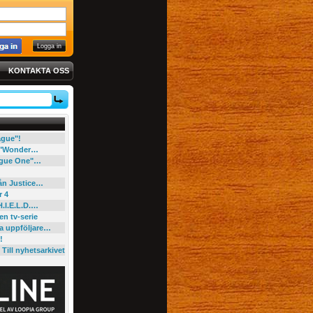
KONTAKTA OSS
eague"!
e "Wonder…
"Rogue One"…
rån Justice…
r 4
H.I.E.L.D.…
en tv-serie
ga uppföljare…
!
Till nyhetsarkivet