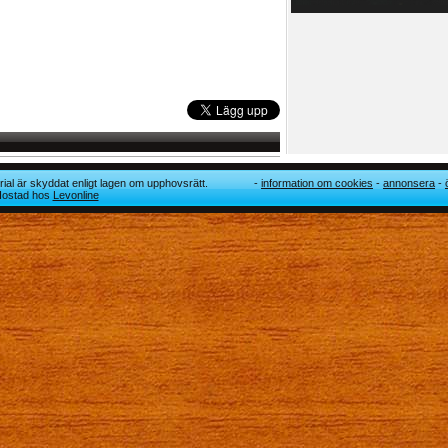
ial är skyddat enligt lagen om upphovsrätt.
information om cookies
annonsera
 Hostad hos
Levonline