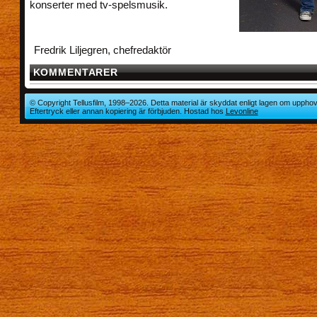
konserter med tv-spelsmusik.
Fredrik Liljegren, chefredaktör
KOMMENTARER
© Copyright Tellusfilm, 1998–2026. Detta material är skyddat enligt lagen om upphov
Eftertryck eller annan kopiering är förbjuden. Hostad hos
Levonline