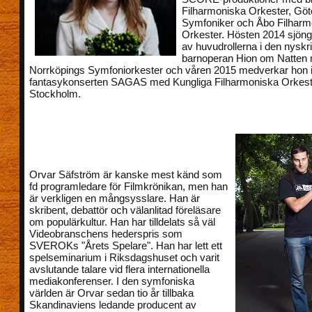
Filharmoniska Orkester, Gö
Symfoniker och Åbo Filharm
Orkester. Hösten 2014 sjön
av huvudrollerna i den nysk
barnoperan Hion om Natten
Norrköpings Symfoniorkester och våren 2015 medverkar hon 
fantasykonserten SAGAS med Kungliga Filharmoniska Orkeste
Stockholm.
Orvar Säfström är kanske mest känd som
fd programledare för Filmkrönikan, men han
är verkligen en mångsysslare. Han är
skribent, debattör och välanlitad föreläsare
om populärkultur. Han har tilldelats så väl
Videobranschens hederspris som
SVEROKs "Årets Spelare". Han har lett ett
spelseminarium i Riksdagshuset och varit
avslutande talare vid flera internationella
mediakonferenser. I den symfoniska
världen är Orvar sedan tio år tillbaka
Skandinaviens ledande producent av