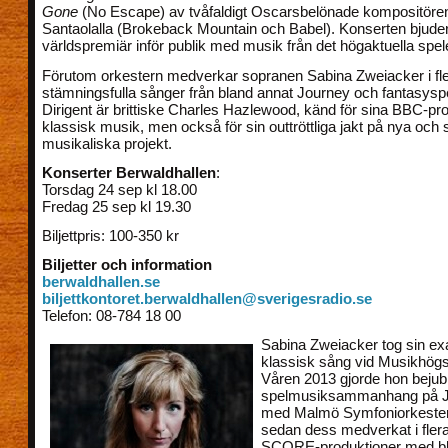
Gone
(No Escape) av tvåfaldigt Oscarsbelönade kompositöre
Santaolalla (Brokeback Mountain och Babel). Konserten bjude
världspremiär inför publik med musik från det högaktuella spel
Förutom orkestern medverkar sopranen Sabina Zweiacker i fl
stämningsfulla sånger från bland annat Journey och fantasysp
Dirigent är brittiske Charles Hazlewood, känd för sina BBC-p
klassisk musik, men också för sin outtröttliga jakt på nya oc
musikaliska projekt.
Konserter Berwaldhallen
:
Torsdag 24 sep kl 18.00
Fredag 25 sep kl 19.30
Biljettpris: 100-350 kr
Biljetter och information
berwaldhallen.se
biljettkontoret.berwaldhallen@sverigesradio.se
Telefon: 08-784 18 00
Sabina Zweiacker tog sin ex
klassisk sång vid Musikhögs
Våren 2013 gjorde hon bejubl
spelmusiksammanhang på 
med Malmö Symfoniorkester
sedan dess medverkat i flera
SCORE-produktioner med bl