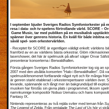
I september bjuder Sveriges Radios Symfoniorkester på e
resa i data- och tv-spelens förtrollande värld. SCORE – Or
Game Music, tar med publiken på en musikalisk upptäckt
spänner över genrens historia. En kväll för både inbitna oc
såväl spel- som orkestervärlden.
- Receptet för SCORE är egentligen väldigt enkelt: världens b
framförd av en av världens bästa orkestrar. Glöm rökmaskine
lasershower, det här är spelmusik på allvar! säger Orvar Säf
presenterar konserterna i Berwaldhallen.
Första gången Sveriges Radios Symfoniorkester tog sig an spe
2007 med den utsålda konserten ”Halo i Berwaldhallen”. Då va
spelmusikfenomenet fortfarande något nytt och för många fr
är genren starkt etablerad i orkesterrepertoarer världen över.
levande, spännande och långt mer än bakgrundsljud till explosi
musiken har förstås sin givna plats i programmet, liksom spe
namnkunnige kompositör Nobuo Uematsu och hans kompositione
Fantasy IX.
Nintendo representeras av två rejäla sviter med teman från
Su
The Legend of Zelda
. Från omtalade
The Last of Us
hör vi str