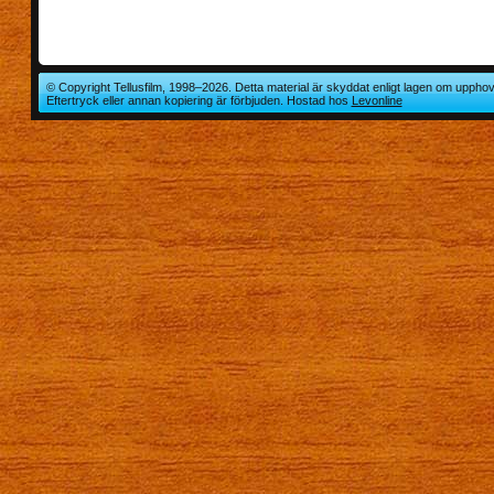
© Copyright Tellusfilm, 1998–2026. Detta material är skyddat enligt lagen om upphov
Eftertryck eller annan kopiering är förbjuden. Hostad hos
Levonline