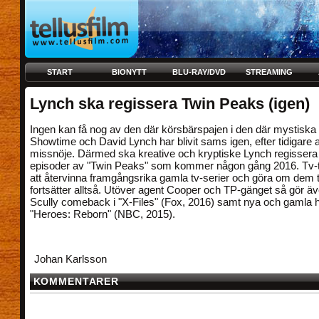
START
BIONYTT
BLU-RAY/DVD
STREAMING
Lynch ska regissera Twin Peaks (igen)
Ingen kan få nog av den där körsbärspajen i den där mystisk
Showtime och David Lynch har blivit sams igen, efter tidigare
missnöje. Därmed ska kreative och kryptiske Lynch regissera 
episoder av "Twin Peaks" som kommer någon gång 2016. Tv-
att återvinna framgångsrika gamla tv-serier och göra om dem ti
fortsätter alltså. Utöver agent Cooper och TP-gänget så gör ä
Scully comeback i "X-Files" (Fox, 2016) samt nya och gamla hj
"Heroes: Reborn" (NBC, 2015).
Johan Karlsson
KOMMENTARER