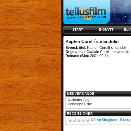
START
BIONYTT
BLU
Kapten Corelli´s mandolin
Svensk titel:
Kapten Corelli´s mandolin
Originaltitel:
Captain Corelli´s mandolin
Release (Bio):
2001-09-14
MEDVERKANDE
Nicholas Cage
Penelope Cruz
RECENSIONER
Göran Skoglund - Blu-r