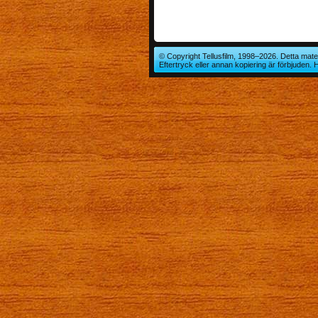
© Copyright Tellusfilm, 1998–2026. Detta mater
Eftertryck eller annan kopiering är förbjuden.