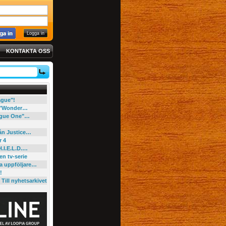
KONTAKTA OSS
eague"!
e "Wonder…
"Rogue One"…
rån Justice…
r 4
H.I.E.L.D.…
en tv-serie
ga uppföljare…
!
Till nyhetsarkivet