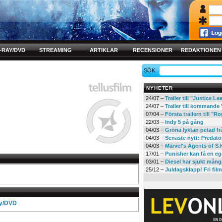
-RAY/DVD
STREAMING
ARTIKLAR
RECENSIONER
REDAKTIONEN
SÖK
NYHETER
24/07 –
Trailer till "Justice L
24/07 –
Trailer till kommand
07/04 –
Första trailern till 
22/03 –
Indy 5 på gång
04/03 –
Gröna lyktan petad f
04/03 –
Senaste nytt: Predato
04/03 –
Marvel's Agents of S.
17/01 –
Punisher kan få en eg
03/01 –
Diesel har sjukt mån
25/12 –
Juldagsklapp! Fri film
ay/DVD