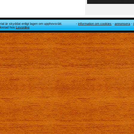
ial är skyddat enligt lagen om upphovsrätt.
information om cookies
annonsera
 Hostad hos
Levonline