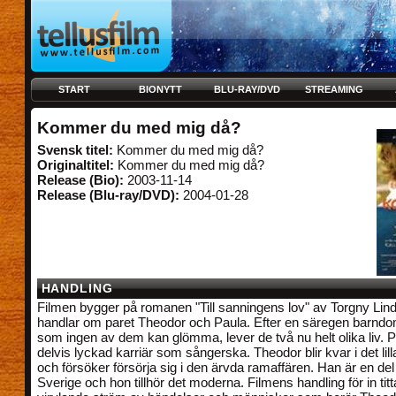
START
BIONYTT
BLU-RAY/DVD
STREAMING
Kommer du med mig då?
Svensk titel:
Kommer du med mig då?
Originaltitel:
Kommer du med mig då?
Release (Bio):
2003-11-14
Release (Blu-ray/DVD):
2004-01-28
HANDLING
Filmen bygger på romanen "Till sanningens lov" av Torgny Lin
handlar om paret Theodor och Paula. Efter en säregen barndo
som ingen av dem kan glömma, lever de två nu helt olika liv. P
delvis lyckad karriär som sångerska. Theodor blir kvar i det lil
och försöker försörja sig i den ärvda ramaffären. Han är en de
Sverige och hon tillhör det moderna. Filmens handling för in titt