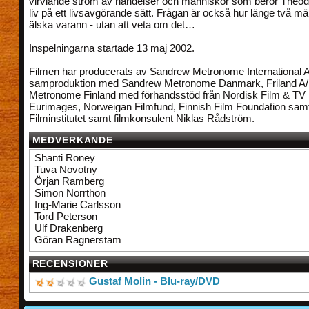
virvlande ström av händelser och människor som berör Theod
liv på ett livsavgörande sätt. Frågan är också hur länge två m
älska varann - utan att veta om det…
Inspelningarna startade 13 maj 2002.
Filmen har producerats av Sandrew Metronome International A
samproduktion med Sandrew Metronome Danmark, Friland A
Metronome Finland med förhandsstöd från Nordisk Film & TV
Eurimages, Norweigan Filmfund, Finnish Film Foundation sa
Filminstitutet samt filmkonsulent Niklas Rådström.
MEDVERKANDE
Shanti Roney
Tuva Novotny
Örjan Ramberg
Simon Norrthon
Ing-Marie Carlsson
Tord Peterson
Ulf Drakenberg
Göran Ragnerstam
RECENSIONER
Gustaf Molin - Blu-ray/DVD