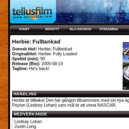
START
BIONYTT
BLU-RAY/DVD
STREAMING
Herbie: Fulltankad
Svensk titel:
Herbie: Fulltankad
Originaltitel:
Herbie: Fully Loaded
Speltid (min):
90
Release (Bio):
2005-08-19
Tagline:
He's back!
HANDLING
Herbie är tillbaka! Den här gången tillsammans med sin nya ä
Peyton (Lindsey Lohan) vars mål är att vinna NASCAR.
MEDVERKANDE
Lindsay Lohan
Justin Long