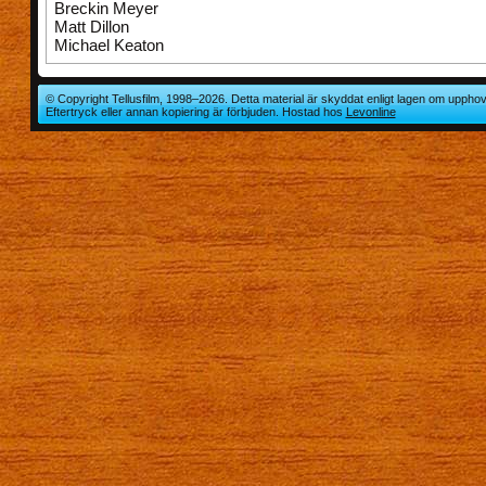
Breckin Meyer
Matt Dillon
Michael Keaton
© Copyright Tellusfilm, 1998–2026. Detta material är skyddat enligt lagen om upphov
Eftertryck eller annan kopiering är förbjuden. Hostad hos
Levonline