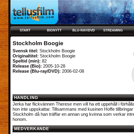
START
BIONYTT
BLU-RAY/DVD
STREAMING
Stockholm Boogie
Svensk titel:
Stockholm Boogie
Originaltitel:
Stockholm Boogie
Speltid (min):
82
Release (Bio):
2005-10-28
Release (Blu-ray/DVD):
2006-02-08
HANDLING
Jerka har flickvännen Therese men vill ha ett uppehåll i förhålla
hon inte uppskattar. Tillsammans med kusinen Hoffe tillbringar 
Stockholm då han träffar en annan ung kvinna som verkar int
honom.
MEDVERKANDE