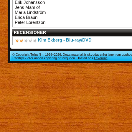
Erik Johansson
Jens Mamlöf
Maria Lindström
Erica Braun
Peter Lorentzon
RECENSIONER
Kim Ekberg - Blu-ray/DVD
© Copyright Tellusfilm, 1998–2026. Detta material är skyddat enligt lagen om upphov
Eftertryck eller annan kopiering är förbjuden. Hostad hos
Levonline