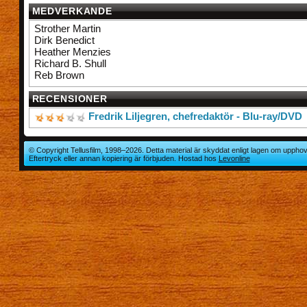
MEDVERKANDE
Strother Martin
Dirk Benedict
Heather Menzies
Richard B. Shull
Reb Brown
RECENSIONER
Fredrik Liljegren, chefredaktör - Blu-ray/DVD
© Copyright Tellusfilm, 1998–2026. Detta material är skyddat enligt lagen om upphov
Eftertryck eller annan kopiering är förbjuden. Hostad hos
Levonline