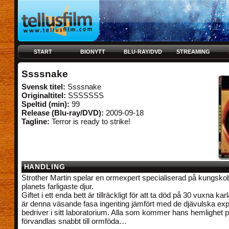
START
BIONYTT
BLU-RAY/DVD
STREAMING
Ssssnake
Svensk titel:
Ssssnake
Originaltitel:
SSSSSSS
Speltid (min):
99
Release (Blu-ray/DVD):
2009-09-18
Tagline:
Terror is ready to strike!
HANDLING
Strother Martin spelar en ormexpert specialiserad på kungskob
planets farligaste djur.
Giftet i ett enda bett är tillräckligt för att ta död på 30 vuxna ka
är denna väsande fasa ingenting jämfört med de djävulska ex
bedriver i sitt laboratorium. Alla som kommer hans hemlighet 
förvandlas snabbt till ormföda…