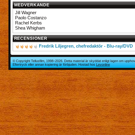
MEDVERKANDE
Jill Wagner
Paolo Costanzo
Rachel Kerbs
Shea Whigham
RECENSIONER
Fredrik Liljegren, chefredaktör - Blu-ray/DVD
© Copyright Tellusfilm, 1998–2026. Detta material är skyddat enligt lagen om upphov
Eftertryck eller annan kopiering är förbjuden. Hostad hos
Levonline