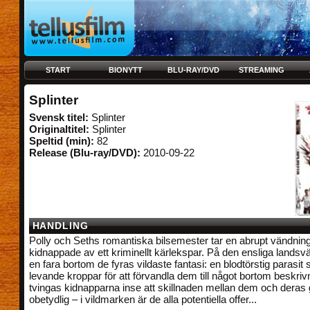
START
BIONYTT
BLU-RAY/DVD
STREAMING
Splinter
Svensk titel:
Splinter
Originaltitel:
Splinter
Speltid (min):
82
Release (Blu-ray/DVD):
2010-09-22
HANDLING
Polly och Seths romantiska bilsemester tar en abrupt vändning 
kidnappade av ett kriminellt kärlekspar. På den ensliga landsv
en fara bortom de fyras vildaste fantasi: en blodtörstig parasit 
levande kroppar för att förvandla dem till något bortom beskriv
tvingas kidnapparna inse att skillnaden mellan dem och deras 
obetydlig – i vildmarken är de alla potentiella offer...