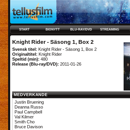
START
BIONYTT
BLU-RAY/DVD
STREAMING
Knight Rider - Säsong 1, Box 2
Svensk titel:
Knight Rider - Säsong 1, Box 2
Originaltitel:
Knight Rider
Speltid (min):
480
Release (Blu-ray/DVD):
2011-01-26
MEDVERKANDE
Justin Bruening
Deanna Russo
Paul Campbell
Val Kilmer
Smith Cho
Bruce Davison