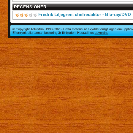
RECENSIONER
Fredrik Liljegren, chefredaktör - Blu-ray/DVD
© Copyright Tellusfilm, 1998–2026. Detta material är skyddat enligt lagen om upphov
Eftertryck eller annan kopiering är förbjuden. Hostad hos
Levonline