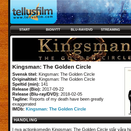
START
BIONYTT
BLU-RAY/DVD
STREAMING
Kingsman: The Golden Circle
Svensk titel:
Kingsman: The Golden Circle
Originaltitel:
Kingsman: The Golden Circle
Speltid (min):
141
Release (Bio):
2017-09-22
Release (Blu-ray/DVD):
2018-02-05
Tagline:
Reports of my death have been greatly
exaggerated
IMDb:
Kingsman: The Golden Circle
HANDLING
I nya actionkomedin Kingsman: The Golden Circle står våra hjä