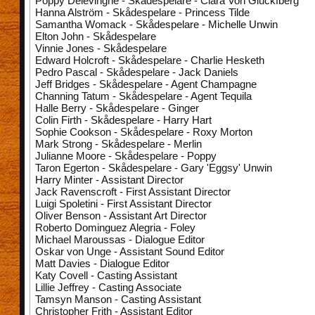
Poppy Delevingne - Skådespelare - Clara Von Gluckfberg
Hanna Alström - Skådespelare - Princess Tilde
Samantha Womack - Skådespelare - Michelle Unwin
Elton John - Skådespelare
Vinnie Jones - Skådespelare
Edward Holcroft - Skådespelare - Charlie Hesketh
Pedro Pascal - Skådespelare - Jack Daniels
Jeff Bridges - Skådespelare - Agent Champagne
Channing Tatum - Skådespelare - Agent Tequila
Halle Berry - Skådespelare - Ginger
Colin Firth - Skådespelare - Harry Hart
Sophie Cookson - Skådespelare - Roxy Morton
Mark Strong - Skådespelare - Merlin
Julianne Moore - Skådespelare - Poppy
Taron Egerton - Skådespelare - Gary 'Eggsy' Unwin
Harry Minter - Assistant Director
Jack Ravenscroft - First Assistant Director
Luigi Spoletini - First Assistant Director
Oliver Benson - Assistant Art Director
Roberto Dominguez Alegria - Foley
Michael Maroussas - Dialogue Editor
Oskar von Unge - Assistant Sound Editor
Matt Davies - Dialogue Editor
Katy Covell - Casting Assistant
Lillie Jeffrey - Casting Associate
Tamsyn Manson - Casting Assistant
Christopher Frith - Assistant Editor