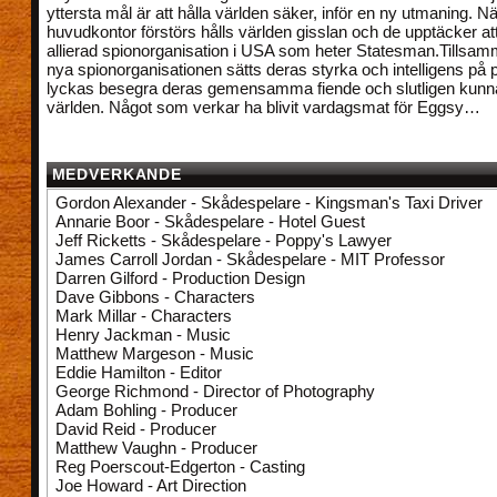
yttersta mål är att hålla världen säker, inför en ny utmaning. N
huvudkontor förstörs hålls världen gisslan och de upptäcker att
allierad spionorganisation i USA som heter Statesman.Tills
nya spionorganisationen sätts deras styrka och intelligens på pro
lyckas besegra deras gemensamma fiende och slutligen kunn
världen. Något som verkar ha blivit vardagsmat för Eggsy…
MEDVERKANDE
Gordon Alexander - Skådespelare - Kingsman's Taxi Driver
Annarie Boor - Skådespelare - Hotel Guest
Jeff Ricketts - Skådespelare - Poppy's Lawyer
James Carroll Jordan - Skådespelare - MIT Professor
Darren Gilford - Production Design
Dave Gibbons - Characters
Mark Millar - Characters
Henry Jackman - Music
Matthew Margeson - Music
Eddie Hamilton - Editor
George Richmond - Director of Photography
Adam Bohling - Producer
David Reid - Producer
Matthew Vaughn - Producer
Reg Poerscout-Edgerton - Casting
Joe Howard - Art Direction