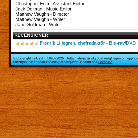
Christopher Frith - Assistant Editor
Jack Dolman - Music Editor
Matthew Vaughn - Director
Matthew Vaughn - Writer
Jane Goldman - Writer
RECENSIONER
Fredrik Liljegren, chefredaktör - Blu-ray/DVD
© Copyright Tellusfilm, 1998–2026. Detta material är skyddat enligt lagen om upphov
Eftertryck eller annan kopiering är förbjuden. Hostad hos
Levonline