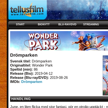
START
BIONYTT
BLU-RAY/DVD
STREAMING
Drömparken
Svensk titel:
Drömparken
Originaltitel:
Wonder Park
Speltid (min):
86
Release (Bio):
2019-04-12
Release (Blu-ray/DVD):
2019-08-26
IMDb:
Drömparken
HANDLING
June, en liten flicka med stor fantasi, gör en otrolig upptäckt -