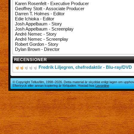
Karen Rosenfelt - Executive Producer
Geoffrey Stott - Associate Producer
Darren T. Holmes - Editor
Edie Ichioka - Editor
Josh Appelbaum - Story
Josh Appelbaum - Screenplay
André Nemec - Story
André Nemec - Screenplay
Robert Gordon - Story
Dylan Brown - Director
RECENSIONER
Fredrik Liljegren, chefredaktör - Blu-ray/DVD
© Copyright Tellusfilm, 1998–2026. Detta material är skyddat enligt lagen om upphov
Eftertryck eller annan kopiering är förbjuden. Hostad hos
Levonline