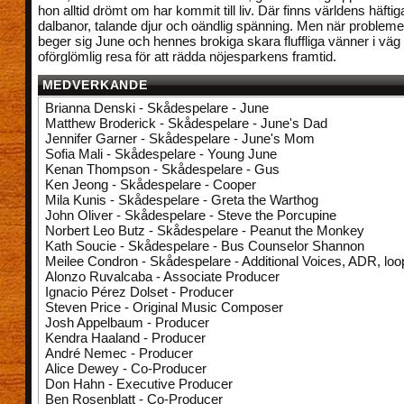
hon alltid drömt om har kommit till liv. Där finns världens häfti
dalbanor, talande djur och oändlig spänning. Men när probleme
beger sig June och hennes brokiga skara fluffliga vänner i väg
oförglömlig resa för att rädda nöjesparkens framtid.
MEDVERKANDE
Brianna Denski - Skådespelare - June
Matthew Broderick - Skådespelare - June's Dad
Jennifer Garner - Skådespelare - June's Mom
Sofia Mali - Skådespelare - Young June
Kenan Thompson - Skådespelare - Gus
Ken Jeong - Skådespelare - Cooper
Mila Kunis - Skådespelare - Greta the Warthog
John Oliver - Skådespelare - Steve the Porcupine
Norbert Leo Butz - Skådespelare - Peanut the Monkey
Kath Soucie - Skådespelare - Bus Counselor Shannon
Meilee Condron - Skådespelare - Additional Voices, ADR, loo
Alonzo Ruvalcaba - Associate Producer
Ignacio Pérez Dolset - Producer
Steven Price - Original Music Composer
Josh Appelbaum - Producer
Kendra Haaland - Producer
André Nemec - Producer
Alice Dewey - Co-Producer
Don Hahn - Executive Producer
Ben Rosenblatt - Co-Producer