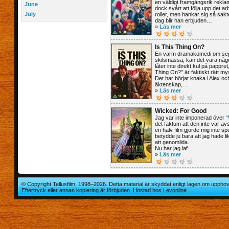
en väldigt framgångsrik rekla
June
dock svårt att följa upp det a
July
roller, men hankar sig så sakt
dag blir han erbjuden…
»
Läs mer
Is This Thing On?
En varm dramakomedi om sep
skilsmässa, kan det vara något
låter inte direkt kul på pappre
Thing On?” är faktiskt rätt mys
Det har börjat knaka i Alex o
äktenskap,…
»
Läs mer
Wicked: For Good
Jag var inte imponerad över “
det faktum att den inte var av
en halv film gjorde mig inte spe
betydde ju bara att jag hade l
att genomlida.
Nu har jag iaf…
»
Läs mer
© Copyright Tellusfilm, 1998–2026. Detta material är skyddat enligt lagen om upphov
Eftertryck eller annan kopiering är förbjuden. Hostad hos
Levonline