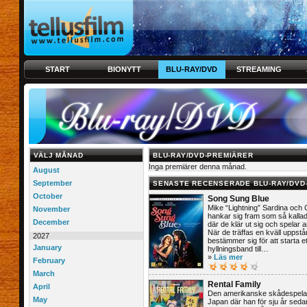
START
BIONYTT
BLU-RAY/DVD
STREAMING
VÄLJ MÅNAD
BLU-RAY/DVD-PREMIÄRER
Inga premiärer denna månad.
August
September
SENASTE RECENSERADE BLU-RAY/DVD
October
Song Sung Blue
Mike “Lightning” Sardina och C
November
hankar sig fram som så kallade
December
där de klär ut sig och spelar 
När de träffas en kväll uppstå
2027
bestämmer sig för att starta et
January
hyllningsband till…
»
Läs mer
February
March
Rental Family
April
Den amerikanske skådespelaren
May
Japan där han för sju år sed