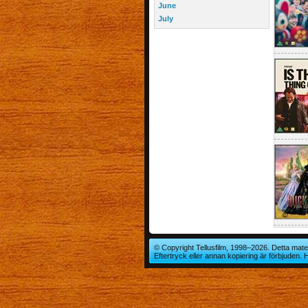
June
July
© Copyright Tellusfilm, 1998–2026. Detta mater
Eftertryck eller annan kopiering är förbjuden.