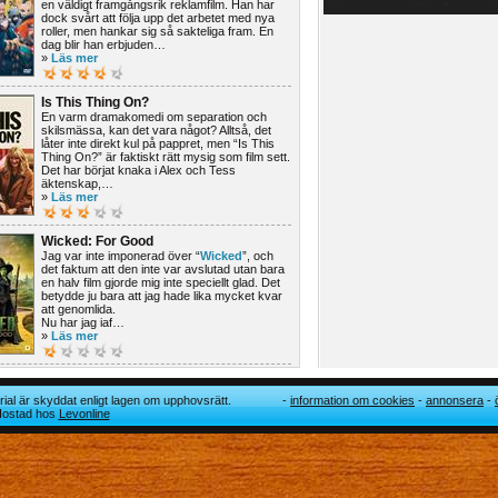
en väldigt framgångsrik reklamfilm. Han har
dock svårt att följa upp det arbetet med nya
roller, men hankar sig så sakteliga fram. En
dag blir han erbjuden…
»
Läs mer
Is This Thing On?
En varm dramakomedi om separation och
skilsmässa, kan det vara något? Alltså, det
låter inte direkt kul på pappret, men “Is This
Thing On?” är faktiskt rätt mysig som film sett.
Det har börjat knaka i Alex och Tess
äktenskap,…
»
Läs mer
Wicked: For Good
Jag var inte imponerad över “
Wicked
”, och
det faktum att den inte var avslutad utan bara
en halv film gjorde mig inte speciellt glad. Det
betydde ju bara att jag hade lika mycket kvar
att genomlida.
Nu har jag iaf…
»
Läs mer
ial är skyddat enligt lagen om upphovsrätt.
information om cookies
annonsera
 Hostad hos
Levonline