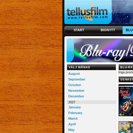
START
BIONYTT
BLU
VÄLJ MÅNAD
BLU-RA
Inga prem
August
September
SENAST
October
November
December
2027
January
February
March
April
May