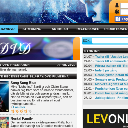
-RAY/DVD
STREAMING
ARTIKLAR
RECENSIONER
REDAKTIONEN
SÖK
NYHETER
24/07 –
Trailer till "Justice L
24/07 –
Trailer till kommand
Y/DVD-PREMIÄRER
APRIL 2027
07/04 –
Första trailern till 
iärer denna månad.
22/03 –
Indy 5 på gång
04/03 –
Gröna lyktan petad f
E RECENSERADE BLU-RAY/DVD-FILMERNA
04/03 –
Senaste nytt: Predato
Song Sung Blue
04/03 –
Marvel's Agents of S.
Mike “Lightning” Sardina och Claire Stengl
17/01 –
Punisher kan få en eg
hankar sig fram som så kallade tributeartister,
03/01 –
Diesel har sjukt mån
där de klär ut sig och spelar andras musik.
När de träffas en kväll uppstår tycke, och de
25/12 –
Juldagsklapp! Fri film
bestämmer sig för att starta ett eget
hyllningsband till…
»
Läs mer
Rental Family
Den amerikanske skådespelaren Phillip bor i
Japan där han för sju år sedan medverkade i