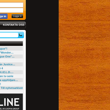
KONTAKTA OSS
eague"!
e "Wonder…
"Rogue One"…
rån Justice…
r 4
H.I.E.L.D.…
en tv-serie
ga uppföljare…
!
Till nyhetsarkivet