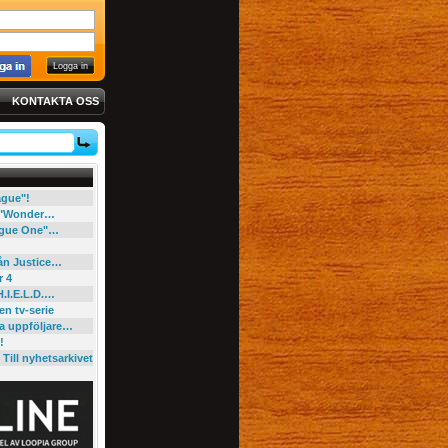
KONTAKTA OSS
eague"!
e "Wonder…
"Rogue One"…
rån Justice…
r 4
H.I.E.L.D.…
en tv-serie
ga uppföljare…
!
Till nyhetsarkivet