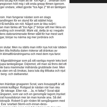
ånd då jag fick nöjet att se "Ice Age 2". Smärtan som
egionen höll mig i sitt onda grepp filmen igenom.
er ondare, vilket gjorde "Ice Age 2" till en tämligen
nsin. Han fungerar nästan som en slags
dlingen för en stund för att istället höja
å behålla sin nöt. Något som är lika svårt i
n man tänka att "Ice Age 2" börjar allt mer likna en
dling och innehåll. Märk väl, detta är ej i negativ
dens datoranimerade filmer stått för har mest varit
gar, börjar nu närma sig mer jordnära och
n slutar. Men nu ställs man inför nya hot när istiden
n lilla fridfulla dalen riskerar att dränkas av
och klimatförändringarna och med dem nya faror.
 frågeställningar som på sitt vanliga manér leks bort
 djupa tankegångar. Däremot, vill man så finns det ett
om inte bara mammutar måhända grubblade över. Men
 utan om så önskas, bara luta dig tillbaka och njut
 berg- och dalbanetur.
en ihärdige gnagaren Scrat, vars livsuppgift är att
 komisk kultfigur. Roligast är nästan när han ska
år iskrage. Eller när… Ja, ni fattar? Scrat stjäl
ngångaren, som var och en genomgår lagom mycket
crat huvudstoryn mer än man kunde ana. Så det
idospår. Robert G gör rösten till sengångaren med
d Eva ’urartad-Storm-och-innan-dess-