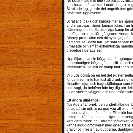
Nu befann jag mig inte i de bästa av tillst
gallstenarna åstadkom i nedre högre magr
Skrattade jag, gjorde det ungefär fem gång
smärtsam upplevelse.
Scrat är tillbaka och kanske mer än någo
andningspaus; filmen lämnar fokus från han
stämningen med Scrats eviga kamp för att f
uppföljaren som i föregångaren. Annars ka
Disney-produktion och då syftar jag på han
bemärkelse i detta fall. Det som senare ti
urballade och smått extremtokiga handlin
greppbara berättelser.
Uppföljaren tar sin början där föregångare
uppenbarligen börjar gå mot sitt slut och de
smältvatten. Det blir en kamp mot tiden 
Vi bjuds också på en hel del existensiella
för dem som inte har lust att dränka sig i
filosofiskt djup och frågeställningar s
som sagt, du behöver inte bry dig om detta
av en vacker, välgjord och underhållande
Ett andra utlåtande:
”Ice Age 2” är onekligen underhållande. D
få tag på sin nöt, är på god väg att bli en
hoppa stavhopp efter nöten. Eller när han f
rampljus från mammuten, tigern och se
karaktärsutveckling. Däremot påverkar S
känns aldrig omotiverat med gnagarens s
bravur och resten av dubbarna, däriblan