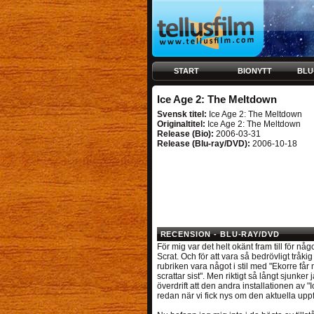
START
BIONYTT
BLU
Ice Age 2: The Meltdown
Svensk titel:
Ice Age 2: The Meltdown
Originaltitel:
Ice Age 2: The Meltdown
Release (Bio):
2006-03-31
Release (Blu-ray/DVD):
2006-10-18
RECENSION - BLU-RAY/DVD
För mig var det helt okänt fram till för nå
Scrat. Och för att vara så bedrövligt tråk
rubriken vara något i stil med "Ekorre får 
scrattar sist". Men riktigt så långt sjunker 
överdrift att den andra installationen av "I
redan när vi fick nys om den aktuella uppf