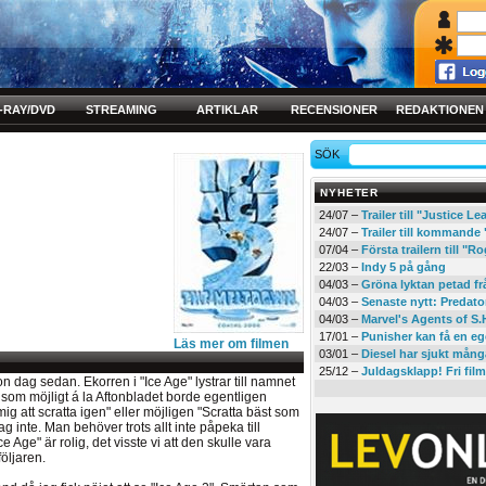
-RAY/DVD
STREAMING
ARTIKLAR
RECENSIONER
REDAKTIONEN
SÖK
NYHETER
24/07 –
Trailer till "Justice L
24/07 –
Trailer till kommand
07/04 –
Första trailern till 
22/03 –
Indy 5 på gång
04/03 –
Gröna lyktan petad f
04/03 –
Senaste nytt: Predato
04/03 –
Marvel's Agents of S.
17/01 –
Punisher kan få en eg
Läs mer om filmen
03/01 –
Diesel har sjukt mån
25/12 –
Juldagsklapp! Fri film
gon dag sedan. Ekorren i "Ice Age" lystrar till namnet
ig som möjligt á la Aftonbladet borde egentligen
mig att scratta igen" eller möjligen "Scratta bäst som
jag inte. Man behöver trots allt inte påpeka till
ce Age" är rolig, det visste vi att den skulle vara
öljaren.