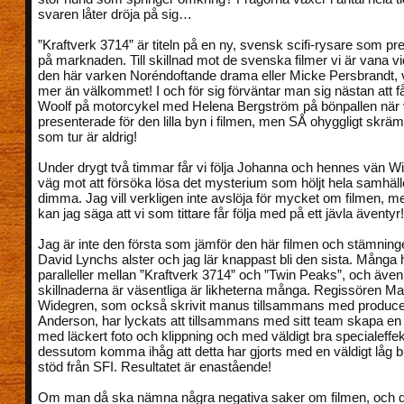
svaren låter dröja på sig…
”Kraftverk 3714” är titeln på en ny, svensk scifi-rysare som pre
på marknaden. Till skillnad mot de svenska filmer vi är vana vi
den här varken Noréndoftande drama eller Micke Persbrandt, v
mer än välkommet! I och för sig förväntar man sig nästan att f
Woolf på motorcykel med Helena Bergström på bönpallen när vi 
presenterade för den lilla byn i filmen, men SÅ ohyggligt skrä
som tur är aldrig!
Under drygt två timmar får vi följa Johanna och hennes vän Wi
väg mot att försöka lösa det mysterium som höljt hela samhäll
dimma. Jag vill verkligen inte avslöja för mycket om filmen, 
kan jag säga att vi som tittare får följa med på ett jävla äventyr!
Jag är inte den första som jämför den här filmen och stämnin
David Lynchs alster och jag lär knappast bli den sista. Många h
paralleller mellan ”Kraftverk 3714” och ”Twin Peaks”, och äve
skillnaderna är väsentliga är likheterna många. Regissören M
Widegren, som också skrivit manus tillsammans med produce
Anderson, har lyckats att tillsammans med sitt team skapa en 
med läckert foto och klippning och med väldigt bra specialeffek
dessutom komma ihåg att detta har gjorts med en väldigt låg bu
stöd från SFI. Resultatet är enastående!
Om man då ska nämna några negativa saker om filmen, och det