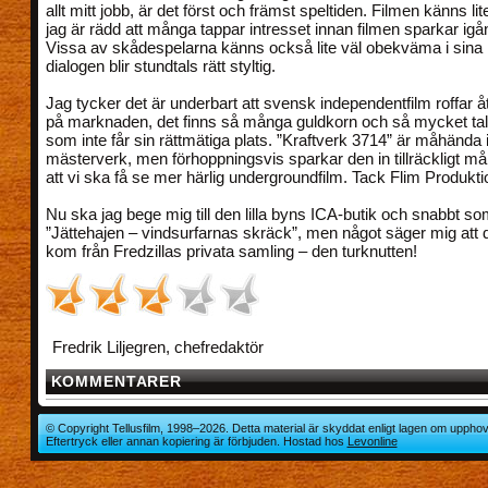
allt mitt jobb, är det först och främst speltiden. Filmen känns lit
jag är rädd att många tappar intresset innan filmen sparkar igån
Vissa av skådespelarna känns också lite väl obekväma i sina r
dialogen blir stundtals rätt styltig.
Jag tycker det är underbart att svensk independentfilm roffar å
på marknaden, det finns så många guldkorn och så mycket tal
som inte får sin rättmätiga plats. ”Kraftverk 3714” är måhända 
mästerverk, men förhoppningsvis sparkar den in tillräckligt må
att vi ska få se mer härlig undergroundfilm. Tack Flim Produkti
Nu ska jag bege mig till den lilla byns ICA-butik och snabbt so
”Jättehajen – vindsurfarnas skräck”, men något säger mig att 
kom från Fredzillas privata samling – den turknutten!
Fredrik Liljegren, chefredaktör
KOMMENTARER
© Copyright Tellusfilm, 1998–2026. Detta material är skyddat enligt lagen om upphov
Eftertryck eller annan kopiering är förbjuden. Hostad hos
Levonline