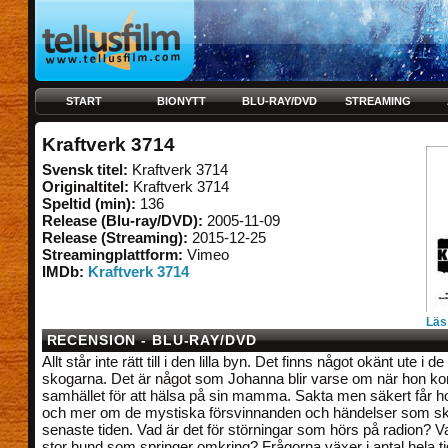
START
BIONYTT
BLU-RAY/DVD
STREAMING
Kraftverk 3714
Svensk titel:
Kraftverk 3714
Originaltitel:
Kraftverk 3714
Speltid (min):
136
Release (Blu-ray/DVD):
2005-11-09
Release (Streaming):
2015-12-25
Streamingplattform:
Vimeo
IMDb:
Kraftverk 3714
Läs
RECENSION - BLU-RAY/DVD
Allt står inte rätt till i den lilla byn. Det finns något okänt ute i
skogarna. Det är något som Johanna blir varse om när hon kom
samhället för att hälsa på sin mamma. Sakta men säkert får h
och mer om de mystiska försvinnanden och händelser som sk
senaste tiden. Vad är det för störningar som hörs på radion? Va
stor hund som springer omkring? Frågorna växer i antal hela t