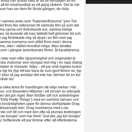
t enda han lyckas med är att bli nerslagen av en
tt bli misshandlad av ett gäng råskinn. Det är när
 som han ser dem för första gången, de röda
lt i samma anda som ”Kalenderflickorna” som Tim
Det finns fler referenser till nämnda film så som det
ma varma och förtrollande ton, samma härligt
, så levande att man faktiskt helt glömmer tid och
jag förälskade mig så djupt i en film som jag
insamma scenerna som alltid finns med i dessa
, utan i stället renodlat roliga. Man skrattar
r som i gängse amerikanska filmer: åt karaktärerna.
letar man efter djupsinnighet och originalitet är
ntiska visdomar som slungas mot mig i en rapp dialog
taljer är missade. Nåja – ett par små logiska luckor
av typ tre (typ ett kan bara de som gjort filmen se, typ
 alla) så jag avslöjar det inte här, det kan bli en kul
måste du!
 olika tema för handlingen att välja mellan. Här
, och Brewsters Miljoner i ett virrvarr av sidospår
n det gör inget. Man förlåter allt och anledningen
(”Dirty Pretty Things”) med en oerhörd närvaro och
a trovärdigheten uppe för denna storhjärtade Drag
välsvarvade ben. Drag nummerna med Lola
nde och till och med den ofta så plumpa textningen
can boogie” som har blivit ”Just det, jag kör boogie”
r, fortfarande ett par timmar efter att eftertexterna