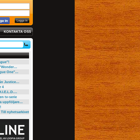
KONTAKTA OSS
eague"!
e "Wonder…
"Rogue One"…
rån Justice…
r 4
H.I.E.L.D.…
en tv-serie
ga uppföljare…
!
Till nyhetsarkivet