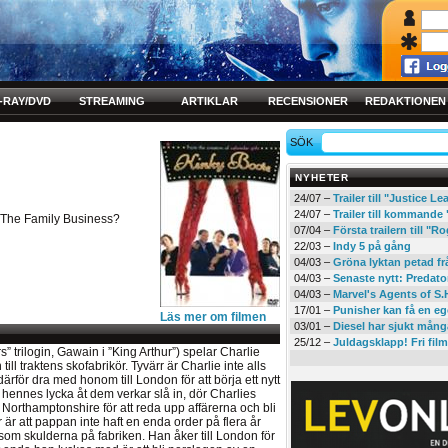
-RAY/DVD
STREAMING
ARTIKLAR
RECENSIONER
REDAKTIONEN
SÖK
NYHETER
24/07 –
Trailer till "Justice L
24/07 –
Trailer till kommand
The Family Business?
07/04 –
Första trailern till 
22/03 –
Indy 5 på gång
04/03 –
Gröna lyktan petad f
04/03 –
Senaste nytt: Predato
04/03 –
Marvel's Agents of S.
17/01 –
Punisher kan få en eg
Läs mer om filmen
03/01 –
Diesel har sjukt mån
25/12 –
Juldagsklapp! Fri film
 trilogin, Gawain i ”King Arthur”) spelar Charlie
ill traktens skofabrikör. Tyvärr är Charlie inte alls
ärför dra med honom till London för att börja ett nytt
 hennes lycka åt dem verkar slå in, dör Charlies
l Northamptonshire för att reda upp affärerna och bli
är att pappan inte haft en enda order på flera år
ksom skulderna på fabriken. Han åker till London för