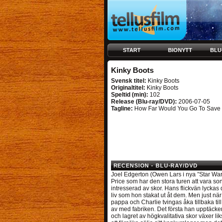
START
BIONYTT
BLU
Kinky Boots
Svensk titel:
Kinky Boots
Originaltitel:
Kinky Boots
Speltid (min):
102
Release (Blu-ray/DVD):
2006-07-05
Tagline:
How Far Would You Go To Save 
RECENSION - BLU-RAY/DVD
Joel Edgerton (Owen Lars i nya ”Star Wars”
Price som har den stora turen att vara son t
intresserad av skor. Hans flickvän lyckas d
liv som hon stakat ut åt dem. Men just när
pappa och Charlie tvingas åka tillbaka til
av med fabriken. Det första han upptäcker 
och lagret av högkvalitativa skor växer li