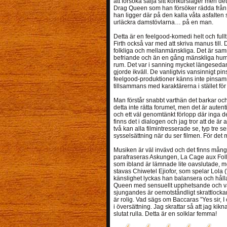
att försöka sälja sitt konkurslager men de
Drag Queen som han försöker rädda från a
han ligger där på den kalla våta asfalten
urläckra damstövlarna… på en man.
Detta är en feelgood-komedi helt och ful
Firth också var med att skriva manus till. 
folkliga och mellanmänskliga. Det är sam
befriande och än en gång mänskliga humor
rum. Det var i sanning mycket längesedan 
gjorde ikväll. De vanligtvis vansinnigt p
feelgood-produktioner känns inte pinsamma
tillsammans med karaktärerna i stället fö
Man förstår snabbt varthän det barkar och 
detta inte rätta forumet, men det är aute
och ett väl genomtänkt förlopp där inga de
finns det i dialogen och jag tror att de är 
två kan alla filmintresserade se, typ tre ser
sysselsättning när du ser filmen. För det 
Musiken är väl invävd och det finns många
parafraseras Askungen, La Cage aux Folles
som ibland är lämnade lite oavslutade, me
stavas Chiwetel Ejiofor, som spelar Lola 
känslighet lyckas han balansera och håll
Queen med sensuellt upphetsande och 
sjungandes är oemotståndligt skrattlocka
är rolig. Vad sägs om Baccaras ”Yes sir, I 
i översättning. Jag skrattar så att jag kikna
slutat rulla. Detta är en solklar femma!