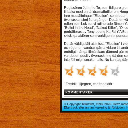
Regissören Johnnie To, som tidigare gjort
tillbaka med en tät dramathriller om Hon
inre motsättningar. ”Election”, som redan få
överraskar stort flera gånger. Det är en v
rollen som Lok ser vi rutinerade Simon Ya
”Bullet in the Head”, ”Naked Killer”, ”On
porträtteras av Tony Leung Ka Fai (”A Bette
skickliga aktörer som verkligen imponerar
Det är väldigt lätt att missa ”Election” i 
och ögonen vandrar gärna vidare till andra,
onödigt många filmälskare därmed går mi
var det en positiv överraskning då den s
inte föll mig i smaken alls. Nu kan jag däre
Fredrik Liljegren, chefredaktör
KOMMENTARER
© Copyright Tellusfilm, 1998–2026. Detta mater
Eftertryck eller annan kopiering är förbjuden.