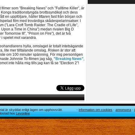
 filmer som ”Breaking News” och ”Fulltime Killer”, är
g Kongs traditionstyngda brottssyndikat och dess
tt en uppföljare, håller tittaren fast från början och
älspelad film med trovärdiga skådespelarinsatser. I
m (”Lara Croft Tomb Raider: The Cradle of Life”,
ce Upon a Time in China”) medan rivalen Big D
r Tomorrow III”, ”Prison on Fire”), det är två
 i spelet mot varandra.
videohandlarens hylla, omslaget är totalt intetsägande
 lite mer tilltalande omslag. Risken är stor att
ste om 100 minuter spänning. För mig personligen
enaste Johnnie To-filmen jag såg,
”Breaking News”
,
mot inte hålla mig tills jag kan få se ”Election 2”!
ial är skyddat enligt lagen om upphovsrätt.
information om cookies
annonsera
 Hostad hos
Levonline