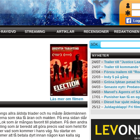
-RAY/DVD
STREAMING
ARTIKLAR
RECENSIONER
REDAKTIONEN
SÖK
NYHETER
24/07 –
Trailer till "Justice L
24/07 –
Trailer till kommand
07/04 –
Första trailern till 
22/03 –
Indy 5 på gång
04/03 –
Gröna lyktan petad f
04/03 –
Senaste nytt: Predato
04/03 –
Marvel's Agents of S.
17/01 –
Punisher kan få en eg
Läs mer om filmen
03/01 –
Diesel har sjukt mån
25/12 –
Juldagsklapp! Fri film
Kongs allra äldsta triader och nu måste åldermännen
erna som ska få äran och makten. På ena sidan står
ok som är mångas favorit till platsen. På den andra
ling som är beredd att göra precis vad som helst för
ller vad som kommer i hans väg. Nu startar en
r att få betala dyrt innan någon kan kalla sig