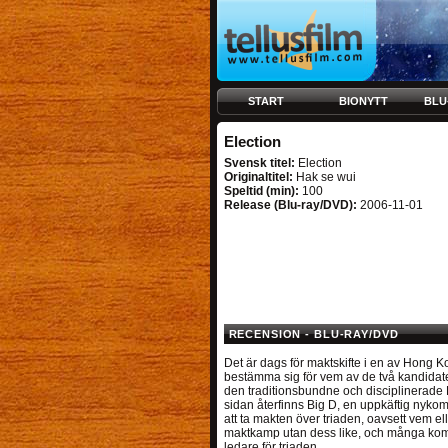
START
BIONYTT
BLU
Election
Svensk titel:
Election
Originaltitel:
Hak se wui
Speltid (min):
100
Release (Blu-ray/DVD):
2006-11-01
RECENSION - BLU-RAY/DVD
Det är dags för maktskifte i en av Hong 
bestämma sig för vem av de två kandidat
den traditionsbundne och disciplinerade L
sidan återfinns Big D, en uppkäftig nykom
att ta makten över triaden, oavsett vem e
maktkamp utan dess like, och många komme
ledare för triaden.