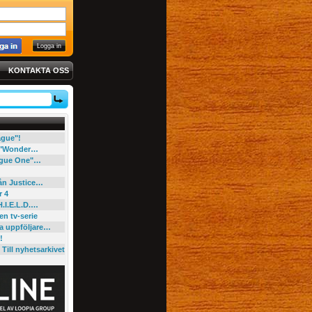
KONTAKTA OSS
eague"!
e "Wonder…
"Rogue One"…
rån Justice…
r 4
H.I.E.L.D.…
en tv-serie
ga uppföljare…
!
Till nyhetsarkivet