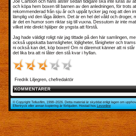
Joe Cartoon och hans alster sedan tidigare ska inte luras av at
och köpa hem boxen till barnen av den anledningen, för trots at
rekommenderad från sju år och uppåt tycker jag nog att den inte
lämplig vid den låga åldern. Det är en hel del våld och droger, 
är det en humor som riktar sig till vuxna. Dessutom är inte mate
vilket inte direkt hjälper de yngsta att förstå.
Jag hade väldigt roligt när jag tittade på den här samlingen, m
också uppskatta barnsligheter, löjligheter, fånigheter och trams
ni också kan det, köp boxen! Om ni däremot känner att ni står
det lika bra att ni låter den stå kvar i hyllan.
Fredrik Liljegren, chefredaktör
KOMMENTARER
© Copyright Tellusfilm, 1998–2026. Detta material är skyddat enligt lagen om upphov
Eftertryck eller annan kopiering är förbjuden. Hostad hos
Levonline