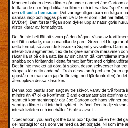
Mannen bakom dessa filmer går under namnet Joe Cartoon oc
fortfarande en mängd olika kortfilmer och interaktiva ”spel” so
den
officiella hemsidan
. Det var egentligen bara en fråga inn
samlas ihop och läggas på en DVD (eller som i det här fallet, t
DVD:er). Den första frågan som dyker upp är naturligtvis huru
alster klarar av formatbytet.
Det är inte helt lätt att svara på den frågan. Vissa av kortfilme
det lätt inavlade, marijuanaodlande paret Greenfield fungerar al
detta format, så även de klassiska Superfly-avsnitten. Däremo
interaktiva segmenten, t ex de tidigare nämnda marsvinen oc
råkar illa ut på olika sätt, lite av sin charm då kontrollerna inte al
snabba och förlåtande i detta format jämfört med originalutföra
Det är inte mycket att göra åt saken, dessa sekvenser har trots 
skapats för detta ändamål. Trots dessa små problem (som ege
uppstår om man som jag är för ivrig med fjärrkontrollen) är det e
återuppleva dessa klassiker.
Denna box består som sagt av tre skivor, varav de två första in
mindre än 47 olika kortfilmer. Bland extramaterialet återfinns änn
samt ett kommentarspår där Joe Cartoon och hans vänner pr
samtliga filmer i ett inte helt nyktert tillstånd. Den tredje skivan 
interaktiviteten och innehåller 16 olika avsnitt.
”Joecartoon: you ain’t got the balls box” bjuder på en hel del g
del nostalgi för oss som var med då det började. Ni som inte 