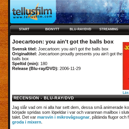
START
BIONYTT
BLU-RAY/DVD
STREAMING
Joecartoon: you ain't got the balls box
Svensk titel:
Joecartoon: you ain't got the balls box
Originaltitel:
Joecartoon proudly presents you ain't got the
balls box
Speltid (min):
180
Release (Blu-ray/DVD):
2006-11-29
Läs
RECENSION - BLU-RAY/DVD
Jag slår vad om ni alla har sett dem, dessa små animerade ko
började spridas som löpeldar i var och varannan mailbox i slut
talet. Det var
marsvin i mikrovågsugnar
, påtända flugor och f
groda i mixern
.