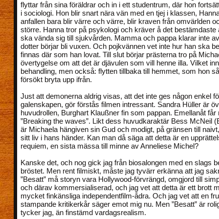
flyttar från sina föräldrar och in i ett studentrum, där hon fortsät
i sociologi. Hon blir snart nära vän med en tjej i klassen, Hann
anfallen bara blir värre och värre, blir kraven från omvärlden 
större. Hanna tror på psykologi och kräver å det bestämdaste 
ska vända sig till sjukvården. Mamma och pappa klarar inte av
dotter börjar bli vuxen. Och pojkvännen vet inte hur han ska bet
finnas där som han lovat. Till slut börjar prästerna tro på Micha
övertygelse om att det är djävulen som vill henne illa. Vilket inne
behandling, men också: flytten tillbaka till hemmet, som hon så
försökt bryta upp ifrån.
Just att demonerna aldrig visas, att det inte ges någon enkel förk
galenskapen, gör förstås filmen intressant. Sandra Hüller är ö
huvudrollen, Burghart Klaußner fin som pappan. Emellanåt får
”Breaking the waves”. Likt dess huvudkaraktär Bess McNeil (
är Michaela hängiven sin Gud och modigt, på gränsen till naivt,
sitt liv i hans händer. Kan man då säga att detta är en upprätte
requiem, en sista mässa till minne av Anneliese Michel?
Kanske det, och nog gick jag från biosalongen med en slags b
bröstet. Men rent filmiskt, måste jag tyvärr erkänna att jag sa
”Besatt” må storyn vara Hollywood-förvrängd, omgjord till simp
och därav kommersialiserad, och jag vet att detta är ett brott m
mycket finkänsliga independentfilm-ådra. Och jag vet att en fru
stampande kritikerkår säger emot mig nu. Men ”Besatt” är roligar
tycker jag, än finstämd vardagsrealism.