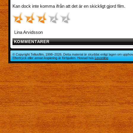
Kan dock inte komma ifrån att det är en skickligt gjord film.
Lina Arvidsson
KOMMENTARER
© Copyright Tellusfilm, 1998–2026. Detta material är skyddat enligt lagen om upphov
Eftertryck eller annan kopiering är förbjuden. Hostad hos
Levonline