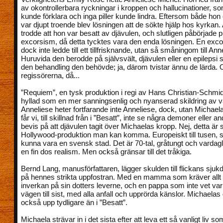
av okontrollerbara ryckningar i kroppen och hallucinationer, s
kunde förklara och inga piller kunde lindra. Eftersom både hon 
var djupt troende blev lösningen att de sökte hjälp hos kyrkan.
trodde att hon var besatt av djävulen, och slutligen påbörjade p
excorsism, då detta tycktes vara den enda lösningen. En ex
dock inte ledde till ett tillfrisknande, utan så småningom till An
Huruvida den berodde på självsvält, djävulen eller en epilepsi s
den behandling den behövde; ja, därom tvistar ännu de lärda.
regissörerna, då...
”Requiem”, en tysk produktion i regi av Hans Christian-Schmid, 
hyllad som en mer sanningsenlig och nyanserad skildring av 
Anneliese heter fortfarande inte Anneliese, dock, utan Michaela
får vi, till skillnad från i ”Besatt”, inte se några demoner eller an
bevis på att djävulen tagit över Michaelas kropp. Nej, detta är s
Hollywood-produktion man kan komma. Europeiskt till tusen, s
kunna vara en svensk stad. Det är 70-tal, gråtungt och vardagli
en fin dos realism. Men också gränsar till det tråkiga.
Bernd Lang, manusförfattaren, lägger skulden till flickans sjuk
på hennes strikta uppfostran. Med en mamma som kräver allt f
inverkan på sin dotters leverne, och en pappa som inte vet var
vägen till sist, med alla anfall och upprörda känslor. Michaelas
också upp tydligare än i ”Besatt”.
Michaela strävar in i det sista efter att leva ett så vanligt liv s