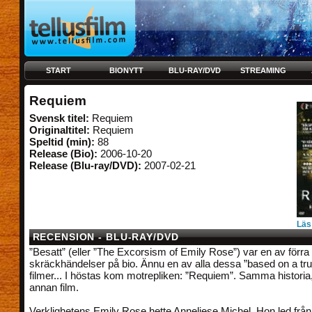
START
BIONYTT
BLU-RAY/DVD
STREAMING
Requiem
Svensk titel:
Requiem
Originaltitel:
Requiem
Speltid (min):
88
Release (Bio):
2006-10-20
Release (Blu-ray/DVD):
2007-02-21
Läs
RECENSION - BLU-RAY/DVD
”Besatt” (eller ”The Excorsism of Emily Rose”) var en av förra
skräckhändelser på bio. Ännu en av alla dessa ”based on a tru
filmer... I höstas kom motrepliken: ”Requiem”. Samma historia
annan film.
Verklighetens Emily Rose hette Anneliese Michel. Hon led från