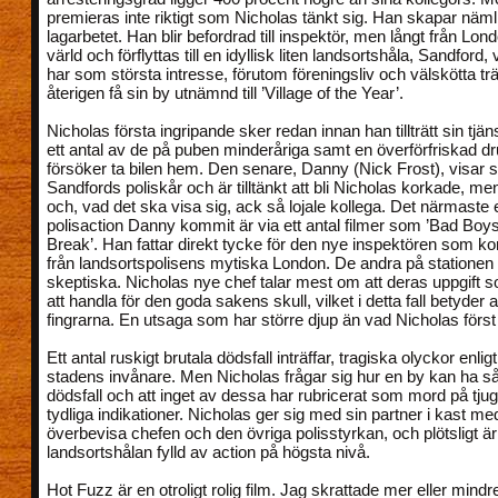
premieras inte riktigt som Nicholas tänkt sig. Han skapar näml
lagarbetet. Han blir befordrad till inspektör, men långt från Lon
värld och förflyttas till en idyllisk liten landsortshåla, Sandford,
har som största intresse, förutom föreningsliv och välskötta trä
återigen få sin by utnämnd till ’Village of the Year’.
Nicholas första ingripande sker redan innan han tillträtt sin tjän
ett antal av de på puben minderåriga samt en överförfriskad d
försöker ta bilen hem. Den senare, Danny (Nick Frost), visar sig
Sandfords poliskår och är tilltänkt att bli Nicholas korkade, me
och, vad det ska visa sig, ack så lojale kollega. Det närmaste 
polisaction Danny kommit är via ett antal filmer som ’Bad Boys 
Break’. Han fattar direkt tycke för den nye inspektören som 
från landsortspolisens mytiska London. De andra på stationen
skeptiska. Nicholas nye chef talar mest om att deras uppgift s
att handla för den goda sakens skull, vilket i detta fall betyder 
fingrarna. En utsaga som har större djup än vad Nicholas först
Ett antal ruskigt brutala dödsfall inträffar, tragiska olyckor enlig
stadens invånare. Men Nicholas frågar sig hur en by kan ha s
dödsfall och att inget av dessa har rubricerat som mord på tjugo
tydliga indikationer. Nicholas ger sig med sin partner i kast me
överbevisa chefen och den övriga polisstyrkan, och plötsligt är 
landsortshålan fylld av action på högsta nivå.
Hot Fuzz är en otroligt rolig film. Jag skrattade mer eller mindre