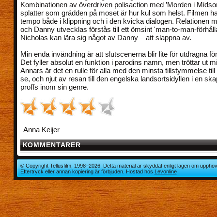
Kombinationen av överdriven polisaction med ’Morden i Mids
splatter som grädden på moset är hur kul som helst. Filmen har
tempo både i klippning och i den kvicka dialogen. Relationen m
och Danny utvecklas förstås till ett ömsint 'man-to-man-förhål
Nicholas kan lära sig något av Danny – att slappna av.
Min enda invändning är att slutscenerna blir lite för utdragna f
Det fyller absolut en funktion i parodins namn, men tröttar ut m
Annars är det en rulle för alla med den minsta tillstymmelse ti
se, och njut av resan till den engelska landsortsidyllen i en sk
proffs inom sin genre.
Anna Keijer
KOMMENTARER
© Copyright Tellusfilm, 1998–2026. Detta material är skyddat enligt lagen om upphov
Eftertryck eller annan kopiering är förbjuden. Hostad hos
Levonline