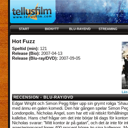
START
BIONYTT
BLU-RAY/DVD
STREAMING
Hot Fuzz
Speltid (min):
121
Release (Bio):
2007-04-13
Release (Blu-ray/DVD):
2007-09-05
Läs
RECENSION - BLU-RAY/DVD
Edgar Wright och Simon Pegg följer upp sin grymt roliga ’Shau
med ännu en galen komedi. Den här gången spelar Simon Pe
Londonpolis, Nicholas Angel, som har ett väl nitiskt förhållningssä
kallelse. Hans chef frågar om det inte börjar bli dags för konto
Nicholas svarar: ”Mitt kontor är på gatan”, och det är inte för 
arresteringsgrad ligger 400 procent högre än sina kollegors. M