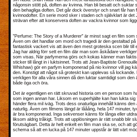
någonsin stött på, doften av kvinna. Han bli besatt och suktar s
den behagliga doften. Det går dock överstyr och snart får han f
kvinnodofter. En serie mord sker i staden och självklart är det
strävan efter att konservera doften av vackra kvinnor som li
”Perfume: The Story of a Murderer” är minst sagt en film som s
Även om det handlar om mord och tragedi är den gestaltad på 
fantastisk vackert vis att även den mest groteska scen blir till 
Jag har aldrig förr sett en film där man som åskådare verkligen
som visas. När parfymerna görs och kokas känner man faktisk
sticker till långt in i luktsinnet. Trots att Jean-Baptiste Grenouil
Whishaw) gör en parfym komponerad på nio kvinnor vill jag kä
den. Konstigt att något så groteskt kan upplevas så lockande. 
verkligen för alla våra sinnen då den luktar samtidigt som den ä
både öga och öra.
Det är egentligen en rätt skruvad historia om en person som h
som ingen annan har. Liksom en superhjälte kan han lukta sig 
händer flera mil iväg. Trots dess onaturliga innehåll känns den 
naturlig. Även om filmens längd är lååång, hela 147 minuter, ty
är bra komponerad. Inga sekvenser känns för långa eller utdrag
liksom aldrig tråkigt. Trots att upplösningen är rätt snabb blir sl
förutsägbart. Detta är helt enkelt en film man ska se, och att gö
schema så att en lucka på 147 minuter uppstår är lätt värt mö