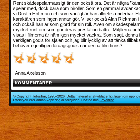
Rent skådespelarmässigt är den också bra. Det är några ”kän
spelar med, dock bara som biroller. Som en gammal avdankad
vi Dustin Hoffman och som vanligt är han alldeles underbar. Han 
karaktären som ingen annan gör. Vi ser också Alan Rickman i 
och också han är som gjord för sin roll. Även om skådespelarn
mycket runt om som gör deras prestation bättre. Miljöerna oc
visas i filmerna är nämligen mycket vackra. Som sagt, denna f
verkligen godis för själen och jag blir lycklig av att tänka tillb
behöver egentligen lördagsgodis när denna film finns?
Anna Axelsson
KOMMENTARER
© Copyright Tellusfilm, 1998–2026. Detta material är skyddat enligt lagen om upphov
Eftertryck eller annan kopiering är förbjuden. Hostad hos
Levonline