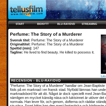
START
BIONYTT
BLU-RAY/DVD
STREAMING
Perfume: The Story of a Murderer
Svensk titel:
Perfume: The Story of a Murderer
Originaltitel:
Perfume: The Story of a Murderer
Speltid (min):
147
Tagline:
He lived to find beauty. He killed to possess it.
Läs
RECENSION - BLU-RAY/DVD
”Perfume: The Story of a Murderer” handlar om Jean-Baptiste
föds på en marknad i en fransk stad. Nyfödd lämnas han unde
marknadsbord för att dö. Något är dock speciellt med Jean-Bap
nämligen en mycket känslig näsa och luktsinnet är utöver det
normala. Han lever för, och genom, dofterna och räddar ständigt
sin näsa. Snart hittar han den mest fantastiska och härligaste 