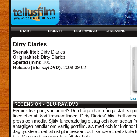
START
BIONYTT
BLU-RAY/DVD
STREAMING
Dirty Diaries
Svensk titel:
Dirty Diaries
Originaltitel:
Dirty Diaries
Speltid (min):
105
Release (Blu-ray/DVD):
2009-09-02
Läs
RECENSION - BLU-RAY/DVD
Feministisk porr, vad är det? Den frågan har många ställt sig 
tiden efter att kortfilmssamlingen ”Dirty Diaries” blivit hett omd
press och media. Själv funderade jag ett tag och kom sedan fram
antagligen handlar om vanlig porrfilm, av, med och för kvinnor i
Jag tyckte att det lät riktigt intressant och kände att det skulle k
bra. Men jag hade missförstått det hela...