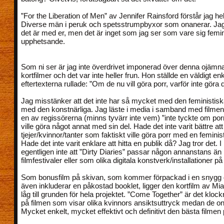
”For the Liberation of Men” av Jennifer Rainsford förstår jag helt
Diverse män i peruk och spetsstrumpbyxor som onanerar. Jag 
det är med er, men det är inget som jag ser som vare sig femini
upphetsande.
Som ni ser är jag inte överdrivet imponerad över denna ojäm
kortfilmer och det var inte heller frun. Hon ställde en väldigt en
eftertexterna rullade: ”Om de nu vill göra porr, varför inte göra 
Jag misstänker att det inte har så mycket med den feministis
med den konstnärliga. Jag läste i media i samband med filmen
en av regissörerna (minns tyvärr inte vem) ”inte tyckte om por
ville göra något annat med sin del. Hade det inte varit bättre att
tjejer/kvinnor/tanter som faktiskt ville göra porr med en feminis
Hade det inte varit enklare att hitta en publik då? Jag tror det. I
egentligen inte att ”Dirty Diaries” passar någon annanstans än
filmfestivaler eller som olika digitala konstverk/installationer p
Som bonusfilm på skivan, som kommer förpackad i en snygg 
även inkluderar en påkostad booklet, ligger den kortfilm av M
låg till grunden för hela projektet. ”Come Together” är det klo
på filmen som visar olika kvinnors ansiktsuttryck medan de on
Mycket enkelt, mycket effektivt och definitivt den bästa filmen