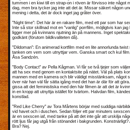
tummen i en kiwi till en strap-on i röven är förvisso inte något 
dag, men bra tycker jag inte att det är. Missar säkert någon u
mening i detta, det är dock inget jag gråter över.
”Night time”: Det här är en rakare film, med ett par som har sex
Inte så stor skillnad mot en ”vanlig” porrfilm, möjligtvis kan jag
ligger mer på kvinnans njutning än på mannens. Inget spektakul
godkänt (förutom bildkvaliteten då).
”Dildoman”: En animerad kortfilm med en lite annorlunda twis
tanken om vem som utnyttjar vem. Ganska smart och kul film,
Åsa Sandzén.
”Body Contact” av Pella Kågman. Vi får se två tjejer som väljer u
att ha sex med genom en kontaktsite på nätet. Väl på plats ko
mannen med en kamera och blir väldigt misstänksam, något 
över när han väl får sätta igång med det han är där för att göra
gissa att det feministiska med den här filmen är att det är kvin
in en kropp att utnyttja istället för tvärtom. Halvdan film, kändes 
konstlad.
”Red Like Cherry” av Tora Mårtens börjar med suddiga närbild
vid havet och i duschen. Sedan följer ett par minuters sexscen.
är en sexscen iaf, med tanke på att det inte går att urskilja någ
rött ljus får jag utgå från stönandet i bakgrunden. Konstnärligt?
Bra? Nej.