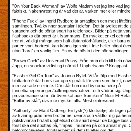
”On Your Back Woman!” av Wolfe Madam vet jag inte vad jag
faktiskt. Nakenwrestling är vad det är, varken mer eller mindre
”Phone Fuck” av Ingrid Rydberg är antagligen den mest lättförst
samlingen. Två kvinnor samtalar i telefon. Det är tydligt att de
varandra och de börjar snart ha telefonsex. Bilder på detta va
flashbacks där paret är tillsammans. En mycket enkel och rak
tror att väldigt många som haft distansförhållande, eller bara d
parten varit bortrest, kan känna igen sig i. Inte heller något öve
utan ”bara” en vanlig film. En av de bästa i den här samlingen.
”Brown Cock” av Universal Pussy. Från brun dildo till hela näve
Japp, nu snackar vi fisting i närbild. Upphetsande? Knappast.
”Flasher Girl On Tour” av Joanna Rytel. Vi får följa med Flasher
blottarturné där hon visar upp sig näck för vem som helst, oav
intresserade eller inte. Där står hon med byxorna nere på
tunnelbaneperrongen/balkongen/whatever och vädrar sig. Unge
provocerande som när överskattade ”komikern” Nour El-Refai b
”Ballar av stål”, dvs inte mycket alls. Mest ointressant.
”Authority” av Marit Östberg. En tysk(?) klottrartjej blir tagen p
av kvinnlig polis men brottar ner denna och våldför sig på henne
poliskvinnan brutalt upphetsad och snart sexar de bägge loss o
först ska det spottas på, fimpas i munnen på och annat mys. 
batong? Givetvis, förutsägbart så det skvätter om det.