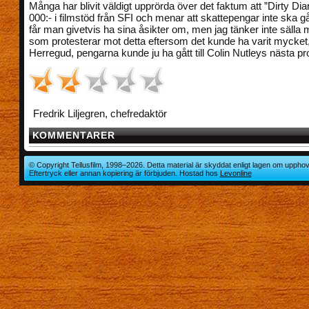
Många har blivit väldigt upprörda över det faktum att ”Dirty Diar
000:- i filmstöd från SFI och menar att skattepengar inte ska gå t
får man givetvis ha sina åsikter om, men jag tänker inte sälla m
som protesterar mot detta eftersom det kunde ha varit mycket
Herregud, pengarna kunde ju ha gått till Colin Nutleys nästa pro
Fredrik Liljegren, chefredaktör
KOMMENTARER
© Copyright Tellusfilm, 1998–2026. Detta material är skyddat enligt lagen om upphov
Eftertryck eller annan kopiering är förbjuden. Hostad hos
Levonline