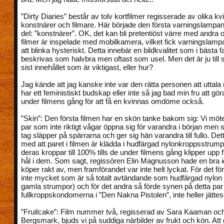
”Dirty Diaries” består av tolv kortfilmer regisserade av olika kv
konstnärer och filmare. Här började den första varningslampan 
del: ”konstnärer”. OK, det kan bli pretentiöst värre med andra o
filmer är inspelade med mobilkamera, vilket fick varningslam
att blinka hysteriskt. Detta innebär en bildkvalitet som i bästa f
beskrivas som halvbra men oftast som usel. Men det är ju till
sist innehållet som är viktigast, eller hur?
Jag kände att jag kanske inte var den rätta personen att uttala
har ett feministiskt budskap eller inte så jag bad min fru att gö
under filmens gång för att få en kvinnas omdöme också.
”Skin”: Den första filmen har en skön tanke bakom sig: Vi möte
par som inte riktigt vågar öppna sig för varandra i början men s
tag släpper på spärrarna och ger sig hän varandra till fullo. Det
med att paret i filmen är klädda i hudfärgad nylonkroppsstrum
deras kroppar till 100% tills de under filmens gång klipper upp f
hål i dem. Som sagt, regissören Elin Magnusson hade en bra i
köper rakt av, men framförandet var inte helt lyckat. För det för
inte mycket som är så totalt avtändande som hudfärgad nylon 
gamla strumpor) och för det andra så förde synen på detta par t
fullkroppskondomerna i ”Den Nakna Pistolen”, inte heller jättes
”Fruitcake”: Film nummer två, regisserad av Sara Kaaman och
Bergsmark, bjuds vi på suddiga närbilder av frukt och kön. Att 