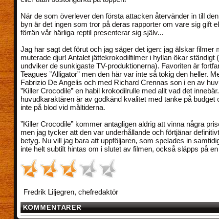
När de som överlever den första attacken återvänder in till de
byn är det ingen som tror på deras rapporter om vare sig gift ell
förrän vår härliga reptil presenterar sig själv...
Jag har sagt det förut och jag säger det igen: jag älskar filmer
muterade djur! Antalet jättekrokodilfilmer i hyllan ökar ständigt
undviker de sunkigaste TV-produktionerna). Favoriten är fortf
Teagues ”Alligator” men den här var inte så tokig den heller. M
Fabrizio De Angelis och med Richard Crennas son i en av huvu
”Killer Crocodile” en habil krokodilrulle med allt vad det innebär.
huvudkaraktären är av godkänd kvalitet med tanke på budget 
inte på blod vid måltiderna.
”Killer Crocodile” kommer antagligen aldrig att vinna några priser
men jag tycker att den var underhållande och förtjänar definitivt
betyg. Nu vill jag bara att uppföljaren, som spelades in samtid
inte helt subtilt hintas om i slutet av filmen, också släpps på
Fredrik Liljegren, chefredaktör
KOMMENTARER