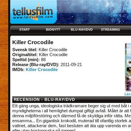
START
BIONYTT
BLU-RAY/DVD
STREAMING
Killer Crocodile
Svensk titel:
Killer Crocodile
Originaltitel:
Killer Crocodile
Speltid (min):
88
Release (Blu-ray/DVD):
2011-09-21
IMDb:
Killer Crocodile
Läs
RECENSION - BLU-RAY/DVD
Ett gäng unga, ideologiska trädkramare beger sig ut med båt i e
myndigheterna i all hemlighet dumpat giftigt avfall. Målet är att 
denna miljöförstöring och därmed få de skyldiga inför rätta. Me
ensamma... En gigantisk krokodil, muterad till ofantlig storlek av
vattnet, attackerar dem, fast besluten att äta upp varenda en
eller utan bostongurka på toppen!