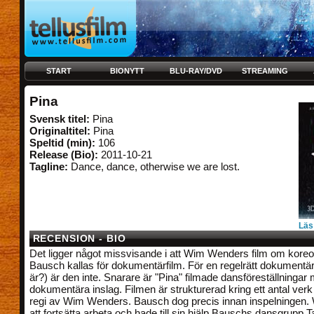
START
BIONYTT
BLU-RAY/DVD
STREAMING
Pina
Svensk titel:
Pina
Originaltitel:
Pina
Speltid (min):
106
Release (Bio):
2011-10-21
Tagline:
Dance, dance, otherwise we are lost.
Läs
RECENSION - BIO
Det ligger något missvisande i att Wim Wenders film om koreo
Bausch kallas för dokumentärfilm. För en regelrätt dokumentär
är?) är den inte. Snarare är "Pina" filmade dansföreställningar
dokumentära inslag. Filmen är strukturerad kring ett antal verk
regi av Wim Wenders. Bausch dog precis innan inspelningen.
att fortsätta arbeta och hade till sin hjälp Bauschs dansgrupp 