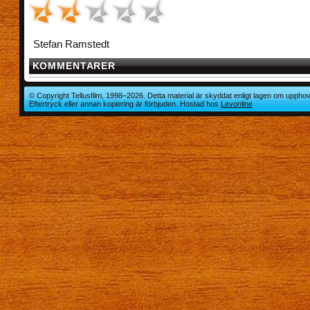
Stefan Ramstedt
KOMMENTARER
© Copyright Tellusfilm, 1998–2026. Detta material är skyddat enligt lagen om upphov
Eftertryck eller annan kopiering är förbjuden. Hostad hos
Levonline