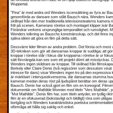
Wuppertal.
"Pina" är med andra ord Wenders iscensättning av fyra av Ba
genomförda av dansare som stått Bausch nära. Wenders kame
skillnad från den mer traditionella televisionsteaterns kamera rö
fritt på scenen. Kamerans rörelse och montaget klipper isär B
Förändrar verkens ursprungliga temporalitet och rumslighet. M
Wenders tolkning av Bauschs konstnärsskap, och det finns inge
själva idéen att göra en film på detta sätt.
Dessvärre lider filmen av andra problem. Det första och mest
3D-tekniken som gör att dansarnas kroppar är suddiga; att göra
kroppar i rörelse står i fokus där kropparna i rörelse är ur fok
sätt förvrängda kan ses som ett projekt dömt att misslyckas.
Wenders ingen skildrare av kroppar. Till skillnad från filmska
Berkely eller Claire Denis (två regissörer som dessutom visat e
intresse för dans) visar Wenders ingen tro på den expressiva 
är märkbart i intervjusekvenserna, där dansarnas stumma huvud
kameran medan deras röst på ljudspåret berättar om deras up
Bausch. Denis har också gjort en film om en koreograf. Filmen
dokumentär om Mathilde Monnier med titeln "Vers Mathilde", 
"Mot Mathilde". Denis film har, som titeln antyder, en tydlig rik
film är en ofokuserad (bokstavligt och bildligt) röra som plåg
bortgång och Wenders karaktäristiska poetiska sentimentalite
oförmåga att hålla sig saklig och enkel.