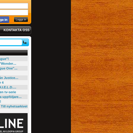
KONTAKTA OSS
eague"!
e "Wonder…
"Rogue One"…
rån Justice…
r 4
H.I.E.L.D.…
en tv-serie
ga uppföljare…
!
Till nyhetsarkivet