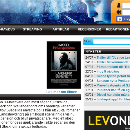
-RAY/DVD
STREAMING
ARTIKLAR
RECENSIONER
REDAKTIONEN
SÖK
NYHETER
24/07 –
Trailer till "Justice L
24/07 –
Trailer till kommand
07/04 –
Första trailern till 
22/03 –
Indy 5 på gång
04/03 –
Gröna lyktan petad f
04/03 –
Senaste nytt: Predato
04/03 –
Marvel's Agents of S.
17/01 –
Punisher kan få en eg
Läs mer om filmen
03/01 –
Diesel har sjukt mån
25/12 –
Juldagsklapp! Fri film
dan 80-talet vara den mest sågade, utskällda,
ck och Wallander görs om i oändliga varianter
 Olov Svedelids envetne polis från ett 20-tal romaner
Landshövding”) på sitt högst egensinniga vis nu
pension och blivit privatspanare. Med ett olöst
oner för dess uppklarande i sikte segar sig den
t Stockholm i jakt på ledtrådar.