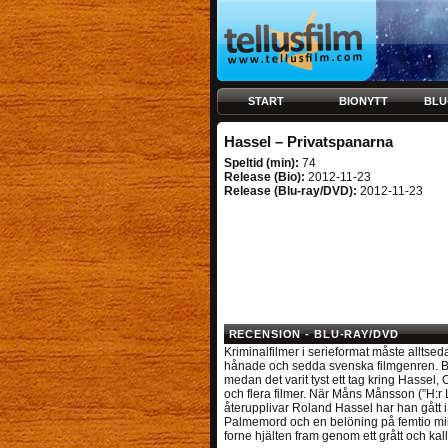
START
BIONYTT
BLU
Hassel – Privatspanarna
Speltid (min):
74
Release (Bio):
2012-11-23
Release (Blu-ray/DVD):
2012-11-23
RECENSION - BLU-RAY/DVD
Kriminalfilmer i serieformat måste alltse
hånade och sedda svenska filmgenren. Be
medan det varit tyst ett tag kring Hassel,
och flera filmer. När Måns Månsson (”H:r 
återupplivar Roland Hassel har han gått i 
Palmemord och en belöning på femtio milj
forne hjälten fram genom ett grått och kall