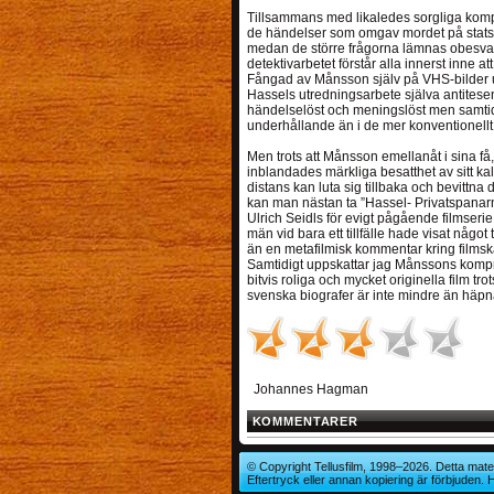
Tillsammans med likaledes sorgliga kompan
de händelser som omgav mordet på statsmi
medan de större frågorna lämnas obesvara
detektivarbetet förstår alla innerst inne a
Fångad av Månsson själv på VHS-bilder u
Hassels utredningsarbete själva antitesen
händelselöst och meningslöst men samtidi
underhållande än i de mer konventionell
Men trots att Månsson emellanåt i sina f
inblandades märkliga besatthet av sitt ka
distans kan luta sig tillbaka och bevittna 
kan man nästan ta ”Hassel- Privatspanarna”
Ulrich Seidls för evigt pågående filmserie
män vid bara ett tillfälle hade visat något 
än en metafilmisk kommentar kring filmska
Samtidigt uppskattar jag Månssons kompro
bitvis roliga och mycket originella film 
svenska biografer är inte mindre än häp
Johannes Hagman
KOMMENTARER
© Copyright Tellusfilm, 1998–2026. Detta mater
Eftertryck eller annan kopiering är förbjuden.