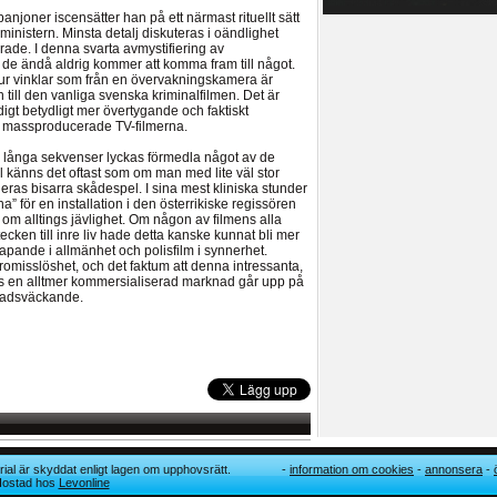
joner iscensätter han på ett närmast rituellt sätt
nistern. Minsta detalj diskuteras i oändlighet
de. I denna svarta avmystifiering av
tt de ändå aldrig kommer att komma fram till något.
r vinklar som från en övervakningskamera är
 till den vanliga svenska kriminalfilmen. Det är
gt betydligt mer övertygande och faktiskt
t massproducerade TV-filmerna.
å, långa sekvenser lyckas förmedla något av de
ll känns det oftast som om man med lite väl stor
deras bisarra skådespel. I sina mest kliniska stunder
 för en installation i den österrikiske regissören
 om alltings jävlighet. Om någon av filmens alla
tecken till inre liv hade detta kanske kunnat bli mer
pande i allmänhet och polisfilm i synnerhet.
misslöshet, och det faktum att denna intressanta,
trots en alltmer kommersialiserad marknad går upp på
nadsväckande.
ial är skyddat enligt lagen om upphovsrätt.
information om cookies
annonsera
 Hostad hos
Levonline