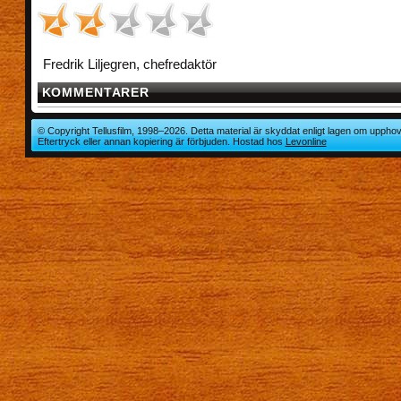
Fredrik Liljegren, chefredaktör
KOMMENTARER
© Copyright Tellusfilm, 1998–2026. Detta material är skyddat enligt lagen om upphov
Eftertryck eller annan kopiering är förbjuden. Hostad hos
Levonline