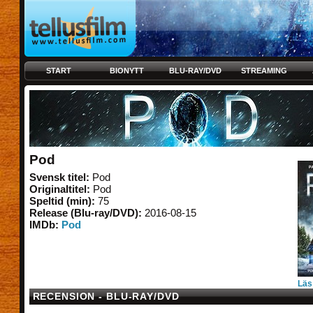
START
BIONYTT
BLU-RAY/DVD
STREAMING
Pod
Svensk titel:
Pod
Originaltitel:
Pod
Speltid (min):
75
Release (Blu-ray/DVD):
2016-08-15
IMDb:
Pod
Läs
RECENSION - BLU-RAY/DVD