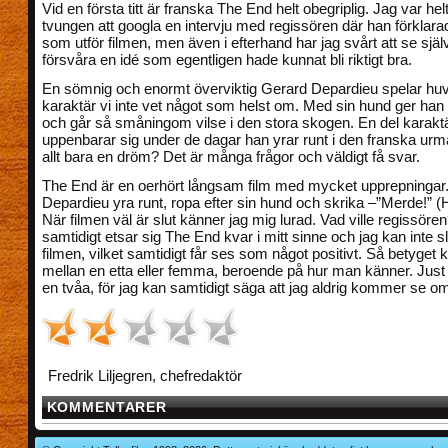
Vid en första titt är franska The End helt obegriplig. Jag var hel
tvungen att googla en intervju med regissören där han förklar
som utför filmen, men även i efterhand har jag svårt att se själv
försvåra en idé som egentligen hade kunnat bli riktigt bra.
En sömnig och enormt överviktig Gerard Depardieu spelar huv
karaktär vi inte vet något som helst om. Med sin hund ger han s
och går så småningom vilse i den stora skogen. En del karakt
uppenbarar sig under de dagar han yrar runt i den franska ur
allt bara en dröm? Det är många frågor och väldigt få svar.
The End är en oerhört långsam film med mycket upprepningar. 
Depardieu yra runt, ropa efter sin hund och skrika –”Merde!” (H
När filmen väl är slut känner jag mig lurad. Vad ville regissör
samtidigt etsar sig The End kvar i mitt sinne och jag kan inte s
filmen, vilket samtidigt får ses som något positivt. Så betyget 
mellan en etta eller femma, beroende på hur man känner. Just i
en tvåa, för jag kan samtidigt säga att jag aldrig kommer se 
Fredrik Liljegren, chefredaktör
KOMMENTARER