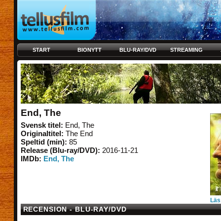
START
BIONYTT
BLU-RAY/DVD
STREAMING
End, The
Svensk titel:
End, The
Originaltitel:
The End
Speltid (min):
85
Release (Blu-ray/DVD):
2016-11-21
IMDb:
End, The
Läs
RECENSION - BLU-RAY/DVD