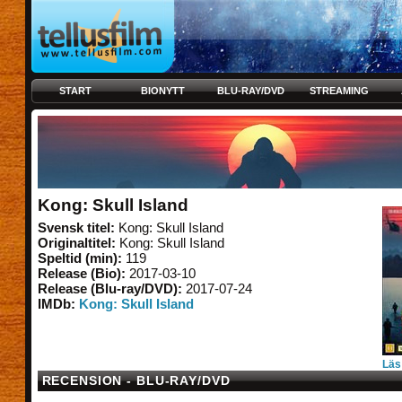
START
BIONYTT
BLU-RAY/DVD
STREAMING
Kong: Skull Island
Svensk titel:
Kong: Skull Island
Originaltitel:
Kong: Skull Island
Speltid (min):
119
Release (Bio):
2017-03-10
Release (Blu-ray/DVD):
2017-07-24
IMDb:
Kong: Skull Island
Läs
RECENSION - BLU-RAY/DVD