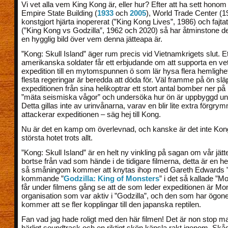
Vi vet alla vem King Kong är, eller hur? Efter att ha sett honom 
Empire State Building (
1933
och
2005
), World Trade Center (19
konstgjort hjärta inopererat (”King Kong Lives”, 1986) och fajta
(”King Kong vs Godzilla”, 1962 och 2020) så har åtminstone de
en hygglig bild över vem denna jätteapa är.
”Kong: Skull Island” äger rum precis vid Vietnamkrigets slut. E
amerikanska soldater får ett erbjudande om att supporta en ve
expedition till en mytomspunnen ö som lär hysa flera hemligh
flesta regeringar är beredda att döda för. Väl framme på ön slä
expeditionen från sina helikoptrar ett stort antal bomber ner på 
”mäta seismiska vågor” och undersöka hur ön är uppbyggd un
Detta gillas inte av urinvånarna, varav en blir lite extra förgr
attackerar expeditionen – säg hej till Kong.
Nu är det en kamp om överlevnad, och kanske är det inte Kon
största hotet trots allt.
”Kong: Skull Island” är en helt ny vinkling på sagan om vår jätte
bortse från vad som hände i de tidigare filmerna, detta är en h
så småningom kommer att knytas ihop med Gareth Edwards 
kommande ”
Godzilla: King of Monsters
” i det så kallade ”M
får under filmens gång se att de som leder expeditionen är 
organisation som var aktiv i ”Godzilla”, och den som har ögon
kommer att se fler kopplingar till den japanska reptilen.
Fan vad jag hade roligt med den här filmen! Det är non stop ma
härligt soundtrack och en riktigt skön känsla rakt igenom. Sk