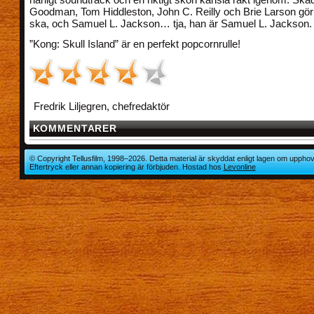
Goodman, Tom Hiddleston, John C. Reilly och Brie Larson gör
ska, och Samuel L. Jackson… tja, han är Samuel L. Jackson.
”Kong: Skull Island” är en perfekt popcornrulle!
Fredrik Liljegren, chefredaktör
KOMMENTARER
© Copyright Tellusfilm, 1998–2026. Detta material är skyddat enligt lagen om upphov
Eftertryck eller annan kopiering är förbjuden. Hostad hos
Levonline