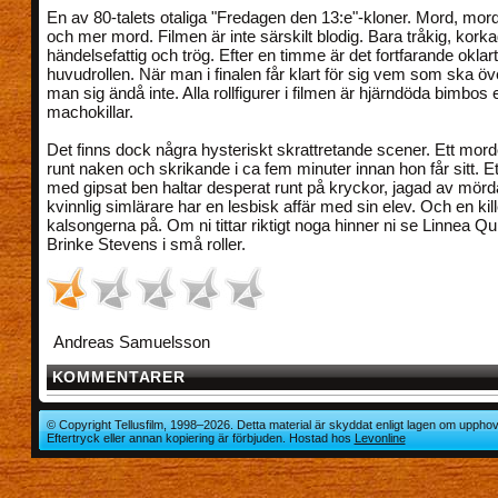
En av 80-talets otaliga "Fredagen den 13:e"-kloner. Mord, mor
och mer mord. Filmen är inte särskilt blodig. Bara tråkig, korka
händelsefattig och trög. Efter en timme är det fortfarande okl
huvudrollen. När man i finalen får klart för sig vem som ska öv
man sig ändå inte. Alla rollfigurer i filmen är hjärndöda bimbos 
machokillar.
Det finns dock några hysteriskt skrattretande scener. Ett mord
runt naken och skrikande i ca fem minuter innan hon får sitt. Et
med gipsat ben haltar desperat runt på kryckor, jagad av mörd
kvinnlig simlärare har en lesbisk affär med sin elev. Och en ki
kalsongerna på. Om ni tittar riktigt noga hinner ni se Linnea Qu
Brinke Stevens i små roller.
Andreas Samuelsson
KOMMENTARER
© Copyright Tellusfilm, 1998–2026. Detta material är skyddat enligt lagen om upphov
Eftertryck eller annan kopiering är förbjuden. Hostad hos
Levonline