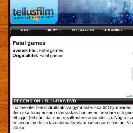
START
BIONYTT
BLU-RAY/DVD
STREAMING
Fatal games
Svensk titel:
Fatal games
Originaltitel:
Fatal games
Läs
RECENSION - BLU-RAY/DVD
Tio favoriter bland idrottsaktiva gymnaster ska till Olympiaden
dem ska träna ensam överraskas hon av en mördare och ge
ett spjut (ett sånt där som spjutkastare använder…). Några scen
en annan av de tio favoriterna kvarlämnad ensam i bastun. Vi
väntar.