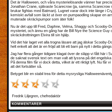
Det är Halloween, och våra mysterielösande vänner har precis
Jonathan Crane, självaste Scarecrow (ja, samma Scarecrow 
brukar fightas med Batman). Lugnet varar dock inte länge i Cr
kemiskt avfall som läckt ut över en pumpaodling skapar en a
muterade skräckpumpor som äter folk!
Nu är det upp till Fred, Daphne, Velma, Shaggy och Scooby-Do
mysteriet, och ännu en gång har de Bill Nye the Science Guy 
skräckdrottningen Elvira till sin hjälp.
Vid det här laget vet alla trogna läsare att jag älskar Scooby-D
helt enkelt att det är en fröjd att bli ett barn på nytt i detta gäng
Jag har flera gånger tidigare klagat över de släpp vi fått här i S
de saknat svensk text om man valt att lyssna på det engelska o
På denna film får vi dock detta, vilket är ett riktigt lyft. Nu får 
att det fortsätter så.
Betyget blir en stabil trea för detta mysrysliga Halloweenäventy
Fredrik Liljegren, chefredaktör
KOMMENTARER