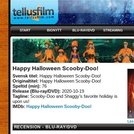
START
BIONYTT
BLU-RAY/DVD
STREAMING
Happy Halloween Scooby-Doo!
Svensk titel:
Happy Halloween Scooby-Doo!
Originaltitel:
Happy Halloween Scooby-Doo!
Speltid (min):
76
Release (Blu-ray/DVD):
2020-10-19
Tagline:
Scooby-Doo and Shaggy’s favorite holiday is
upon us!
IMDb:
Happy Halloween Scooby-Doo!
Läs
RECENSION - BLU-RAY/DVD