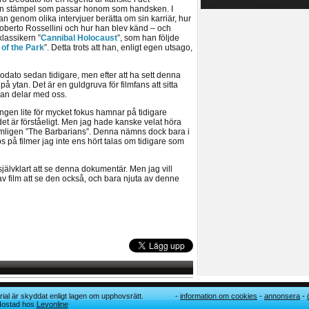
t en stämpel som passar honom som handsken. I
 genom olika intervjuer berätta om sin karriär, hur
 Roberto Rossellini och hur han blev känd – och
lassikern ”
Cannibal Holocaust
”, som han följde
of the Park
”. Detta trots att han, enligt egen utsago,
odato sedan tidigare, men efter att ha sett denna
å ytan. Det är en guldgruva för filmfans att sitta
han delar med oss.
ingen lite för mycket fokus hamnar på tidigare
 är förståeligt. Men jag hade kanske velat höra
mligen ”The Barbarians”. Denna nämns dock bara i
ips på filmer jag inte ens hört talas om tidigare som
jälvklart att se denna dokumentär. Men jag vill
 film att se den också, och bara njuta av denne
ial är skyddat enligt lagen om upphovsrätt.
information om cookies
annonsera
 Hostad hos
Levonline