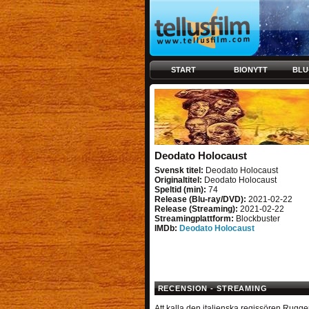
START
BIONYTT
BLU
Deodato Holocaust
Svensk titel:
Deodato Holocaust
Originaltitel:
Deodato Holocaust
Speltid (min):
74
Release (Blu-ray/DVD):
2021-02-22
Release (Streaming):
2021-02-22
Streamingplattform:
Blockbuster
IMDb:
Deodato Holocaust
RECENSION - STREAMING
Att kalla den italienska regissören Rugge