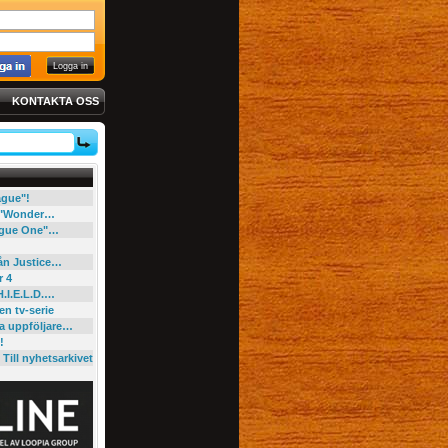
KONTAKTA OSS
eague"!
e "Wonder…
"Rogue One"…
rån Justice…
r 4
H.I.E.L.D.…
en tv-serie
ga uppföljare…
!
Till nyhetsarkivet