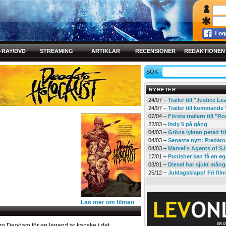
-RAY/DVD
STREAMING
ARTIKLAR
RECENSIONER
REDAKTIONEN
SÖK
NYHETER
24/07 –
Trailer till "Justice L
24/07 –
Trailer till kommand
07/04 –
Första trailern till 
22/03 –
Indy 5 på gång
04/03 –
Gröna lyktan petad f
04/03 –
Senaste nytt: Predato
04/03 –
Marvel's Agents of S.
17/01 –
Punisher kan få en eg
03/01 –
Diesel har sjukt mån
25/12 –
Juldagsklapp! Fri film
Läs mer om filmen
ro Deodato för en legend är kanske i det