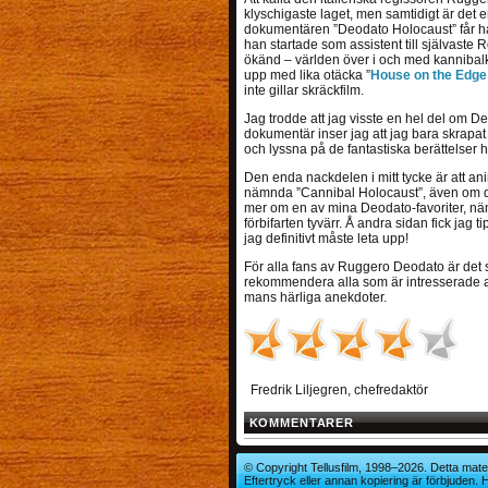
klyschigaste laget, men samtidigt är de
dokumentären ”Deodato Holocaust” får han
han startade som assistent till självaste
ökänd – världen över i och med kannibalk
upp med lika otäcka ”
House on the Edge 
inte gillar skräckfilm.
Jag trodde att jag visste en hel del om De
dokumentär inser jag att jag bara skrapat p
och lyssna på de fantastiska berättelser 
Den enda nackdelen i mitt tycke är att an
nämnda ”Cannibal Holocaust”, även om det
mer om en av mina Deodato-favoriter, nä
förbifarten tyvärr. Å andra sidan fick jag t
jag definitivt måste leta upp!
För alla fans av Ruggero Deodato är det s
rekommendera alla som är intresserade av
mans härliga anekdoter.
Fredrik Liljegren, chefredaktör
KOMMENTARER
© Copyright Tellusfilm, 1998–2026. Detta mater
Eftertryck eller annan kopiering är förbjuden.