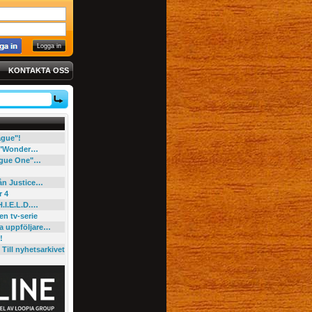
KONTAKTA OSS
eague"!
e "Wonder…
"Rogue One"…
rån Justice…
r 4
H.I.E.L.D.…
en tv-serie
ga uppföljare…
!
Till nyhetsarkivet