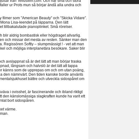
usår från Tellusfilm.com. Och när små och stora
aller ur Prots mun så börjar ändå alla undra och
cey filmer som ”American Beauty” och ”Skicka Vidare”.
 Mona Lisa-leendet på läpparna. Den lätt
et tillbakalutade pianoplinket. Små rörelser.
blir aldrig bombastisk eller högdraget allvarlig.
en och missar det mesta av resten. Sänker man den
a. Regissören Softly – slumpmässigt ! - vet att man
kel och möjliga interplanetära besökare. Saker blir
ch avslappnat så är det lätt att man börjar traska
nad, långsam och halvslö är det lätt att tappa
ener känns som de upprepas om och om utan poäng,
djupa den nämnvärt. Den tiden kanske borde använts
 mentalsjukhuset bättre och utveckla sidospåret om
väva i ovisshet, är fascinerande och ibland riktigt
tt den känslomässiga slagkraften kunde ha varit ett
umlat bort sidospåren.
ket värme.
nman.