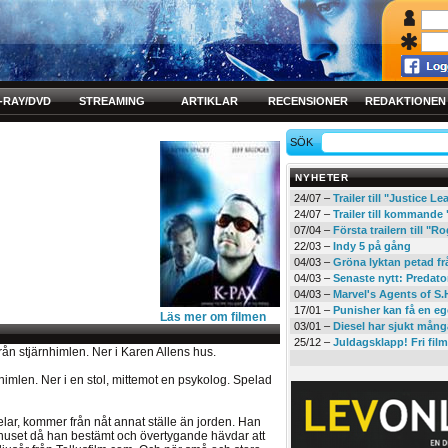
-RAY/DVD
STREAMING
ARTIKLAR
RECENSIONER
REDAKTIONEN
SÖK
NYHETER
24/07 –
Trailer till "Justice L
24/07 –
Trailer till kommand
07/04 –
Första trailern till 
22/03 –
Indy 5 på gång
04/03 –
Gröna lyktan petad f
04/03 –
Senaste nytt: Predato
04/03 –
Marvel's Agents of S.
17/01 –
Punisher kan få en eg
Läs mer om filmen
03/01 –
Diesel har sjukt mån
25/12 –
Juldagsklapp! Fri film
ån stjärnhimlen. Ner i Karen Allens hus.
imlen. Ner i en stol, mittemot en psykolog. Spelad
elar, kommer från nåt annat ställe än jorden. Han
khuset då han bestämt och övertygande hävdar att