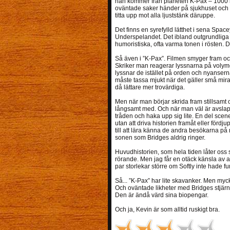
han kommer från planeten K-Pax – 1000 lj
oväntade saker händer på sjukhuset och f
titta upp mot alla ljuststänk däruppe.
Det finns en syrefylld lätthet i sena Spa
Underspelandet. Det ibland outgrundliga
humoristiska, ofta varma tonen i rösten. D
Så även i ”K-Pax”. Filmen smyger fram och 
Skriker man reagerar lyssnarna på volym
lyssnar de istället på orden och nyansern
måste tassa mjukt när det gäller små mira
då lättare mer trovärdiga.
Men när man börjar skrida fram stillsamt o
långsamt med. Och när man väl är avslapp
tråden och haka upp sig lite. En del sc
utan att driva historien framåt eller för
till att lära känna de andra besökarna på
sonen som Bridges aldrig ringer.
Huvudhistorien, som hela tiden låter oss s
rörande. Men jag får en otäck känsla av a
par storlekar större om Softly inte hade f
Så... ”K-Pax” har lite skavanker. Men myc
Och oväntade likheter med Bridges stjär
Den är ändå värd sina biopengar.
Och ja, Kevin är som alltid ruskigt bra.