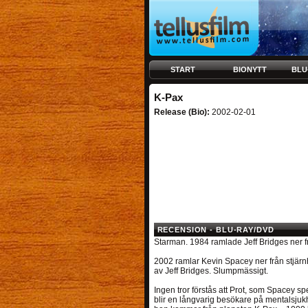
START
BIONYTT
BLU
K-Pax
Release (Bio):
2002-02-01
RECENSION - BLU-RAY/DVD
Starman. 1984 ramlade Jeff Bridges ner fr
2002 ramlar Kevin Spacey ner från stjärnh
av Jeff Bridges. Slumpmässigt.
Ingen tror förstås att Prot, som Spacey sp
blir en långvarig besökare på mentalsju