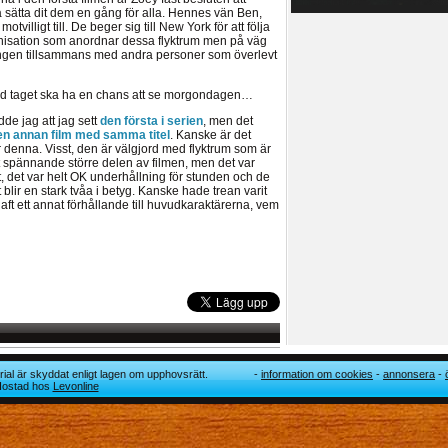
 sätta dit dem en gång för alla. Hennes vän Ben,
tvilligt till. De beger sig till New York för att följa
nisation som anordnar dessa flyktrum men på väg
 gången tillsammans med andra personer som överlevt
d taget ska ha en chans att se morgondagen…
dde jag att jag sett
den första i serien
, men det
en annan film med samma titel
. Kanske är det
r denna. Visst, den är välgjord med flyktrum som är
ivt spännande större delen av filmen, men det var
 det var helt OK underhållning för stunden och de
t blir en stark tvåa i betyg. Kanske hade trean varit
aft ett annat förhållande till huvudkaraktärerna, vem
ial är skyddat enligt lagen om upphovsrätt.
information om cookies
annonsera
 Hostad hos
Levonline