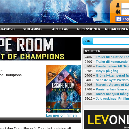
-RAY/DVD
STREAMING
ARTIKLAR
RECENSIONER
REDAKTIONEN
SÖK
NYHETER
24/07 –
Trailer till "Justice L
24/07 –
Trailer till kommand
07/04 –
Första trailern till 
ut
22/03 –
Indy 5 på gång
of Champions
04/03 –
Gröna lyktan petad f
04/03 –
Senaste nytt: Predato
04/03 –
Marvel's Agents of S.
17/01 –
Punisher kan få en eg
03/01 –
Diesel har sjukt mån
25/12 –
Juldagsklapp! Fri film
Läs mer om filmen
a i den första filmen är Zoey fast besluten att