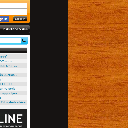
KONTAKTA OSS
eague"!
e "Wonder…
"Rogue One"…
rån Justice…
r 4
H.I.E.L.D.…
en tv-serie
ga uppföljare…
!
Till nyhetsarkivet