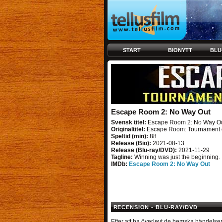
START
BIONYTT
BLU
Escape Room 2: No Way Out
Svensk titel:
Escape Room 2: No Way O
Originaltitel:
Escape Room: Tournament 
Speltid (min):
88
Release (Bio):
2021-08-13
Release (Blu-ray/DVD):
2021-11-29
Tagline:
Winning was just the beginning.
IMDb:
Escape Room 2: No Way Out
RECENSION - BLU-RAY/DVD
Efter att ha överlevt de hemska händelsern