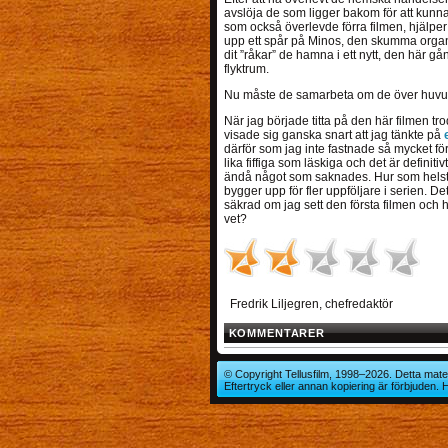
avslöja de som ligger bakom för att kunna
som också överlevde förra filmen, hjälper mo
upp ett spår på Minos, den skumma orga
dit ”råkar” de hamna i ett nytt, den här
flyktrum.
Nu måste de samarbeta om de över huvu
När jag började titta på den här filmen tro
visade sig ganska snart att jag tänkte på
därför som jag inte fastnade så mycket fö
lika fiffiga som läskiga och det är definit
ändå något som saknades. Hur som helst,
bygger upp för fler uppföljare i serien. De
säkrad om jag sett den första filmen och h
vet?
Fredrik Liljegren, chefredaktör
KOMMENTARER
© Copyright Tellusfilm, 1998–2026. Detta mater
Eftertryck eller annan kopiering är förbjuden.