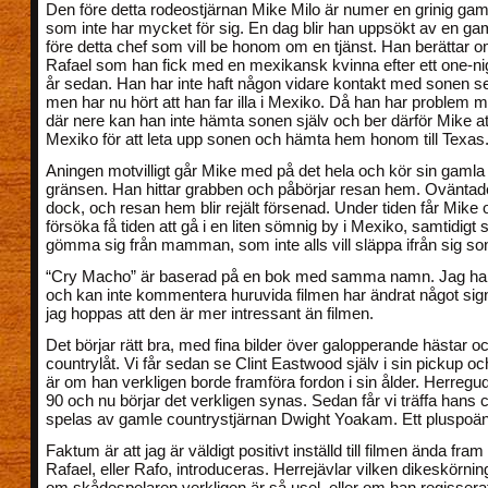
Den före detta rodeostjärnan Mike Milo är numer en grinig g
som inte har mycket för sig. En dag blir han uppsökt av en g
före detta chef som vill be honom om en tjänst. Han berättar o
Rafael som han fick med en mexikansk kvinna efter ett one-nig
år sedan. Han har inte haft någon vidare kontakt med sonen s
men har nu hört att han far illa i Mexiko. Då han har problem m
där nere kan han inte hämta sonen själv och ber därför Mike att 
Mexiko för att leta upp sonen och hämta hem honom till Texas
Aningen motvilligt går Mike med på det hela och kör sin gamla
gränsen. Han hittar grabben och påbörjar resan hem. Oväntad
dock, och resan hem blir rejält försenad. Under tiden får Mike 
försöka få tiden att gå i en liten sömnig by i Mexiko, samtidig
gömma sig från mamman, som inte alls vill släppa ifrån sig so
“Cry Macho” är baserad på en bok med samma namn. Jag har 
och kan inte kommentera huruvida filmen har ändrat något sign
jag hoppas att den är mer intressant än filmen.
Det börjar rätt bra, med fina bilder över galopperande hästar o
countrylåt. Vi får sedan se Clint Eastwood själv i sin pickup oc
är om han verkligen borde framföra fordon i sin ålder. Herregud
90 och nu börjar det verkligen synas. Sedan får vi träffa hans 
spelas av gamle countrystjärnan Dwight Yoakam. Ett pluspoäng 
Faktum är att jag är väldigt positivt inställd till filmen ända fram 
Rafael, eller Rafo, introduceras. Herrejävlar vilken dikeskörning
om skådespelaren verkligen är så usel, eller om han regisserats 