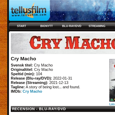
START
BIONYTT
BLU-RAY/DVD
STREAMING
Cry Macho
Svensk titel:
Cry Macho
Originaltitel:
Cry Macho
Speltid (min):
104
Release (Blu-ray/DVD):
2022-01-31
Release (Streaming):
2021-12-13
Tagline:
A story of being lost... and found.
IMDb:
Cry Macho
Läs
RECENSION - BLU-RAY/DVD