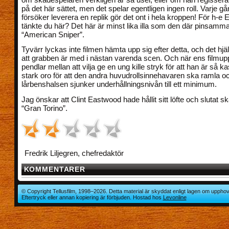
på det här sättet, men det spelar egentligen ingen roll. Varje g
försöker leverera en replik gör det ont i hela kroppen! För h-e
tänkte du här? Det här är minst lika illa som den där pinsamm
“American Sniper”.
Tyvärr lyckas inte filmen hämta upp sig efter detta, och det hjäl
att grabben är med i nästan varenda scen. Och när ens filmup
pendlar mellan att vilja ge en ung kille stryk för att han är så k
stark oro för att den andra huvudrollsinnehavaren ska ramla o
lårbenshalsen sjunker underhållningsnivån till ett minimum.
Jag önskar att Clint Eastwood hade hållit sitt löfte och slutat s
“Gran Torino”.
Fredrik Liljegren, chefredaktör
KOMMENTARER
© Copyright Tellusfilm, 1998–2026. Detta material är skyddat enligt lagen om upphov
Eftertryck eller annan kopiering är förbjuden. Hostad hos
Levonline