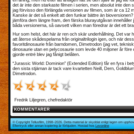
det är inte den starkaste filmen i serien, men absolut inte den
jag förvisso den förlängda versionen av filmen, som är ca 12 m
Kanske är det så enkelt att den funkar bättre än bioversionen? 
jämföra dem längre fram, den färska blurayutgåvan innehåller ju 
båda versionerna, så oavsett vilken man föredrar är det ett bra
Hur som helst, det här är ren och skär underhållning. Det var h
att återse skådespelarna från originaltrilogin igen, och när de
favoritdinosaurie från barndomen, Dimetrodon (jag vet, tekniskt
dinosaurie utan en pelycosaurie som levde 40 miljoner år före 
gjorde entré blev jag fånigt belåten.
“Jurassic World: Dominion” (Extended Edition) får en fyra i bet
den sista stjärnan är tack vare kvartetten Neill, Dern, Goldblu
Dimetrodon.
Fredrik Liljegren, chefredaktör
KOMMENTARER
© Copyright Tellusfilm, 1998–2026. Detta material är skyddat enligt lagen om upphov
Eftertryck eller annan kopiering är förbjuden. Hostad hos
Levonline