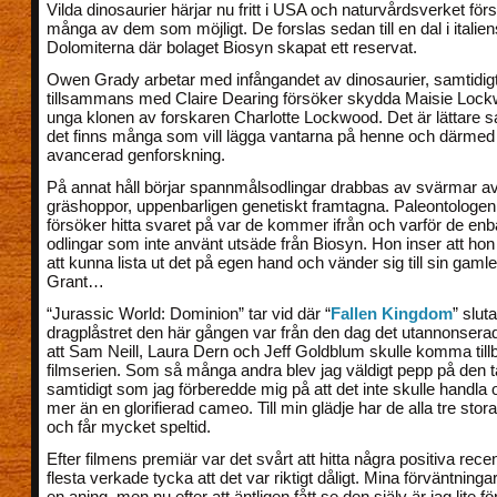
Vilda dinosaurier härjar nu fritt i USA och naturvårdsverket för
många av dem som möjligt. De forslas sedan till en dal i italie
Dolomiterna där bolaget Biosyn skapat ett reservat.
Owen Grady arbetar med infångandet av dinosaurier, samtidi
tillsammans med Claire Dearing försöker skydda Maisie Lock
unga klonen av forskaren Charlotte Lockwood. Det är lättare sa
det finns många som vill lägga vantarna på henne och därmed 
avancerad genforskning.
På annat håll börjar spannmålsodlingar drabbas av svärmar 
gräshoppor, uppenbarligen genetiskt framtagna. Paleontologen E
försöker hitta svaret på var de kommer ifrån och varför de enb
odlingar som inte använt utsäde från Biosyn. Hon inser att ho
att kunna lista ut det på egen hand och vänder sig till sin gaml
Grant…
“Jurassic World: Dominion” tar vid där “
Fallen Kingdom
” slut
dragplåstret den här gången var från den dag det utannonsera
att Sam Neill, Laura Dern och Jeff Goldblum skulle komma tillba
filmserien. Som så många andra blev jag väldigt pepp på den 
samtidigt som jag förberedde mig på att det inte skulle handl
mer än en glorifierad cameo. Till min glädje har de alla tre stora 
och får mycket speltid.
Efter filmens premiär var det svårt att hitta några positiva recen
flesta verkade tycka att det var riktigt dåligt. Mina förväntning
en aning, men nu efter att äntligen fått se den själv är jag lite f