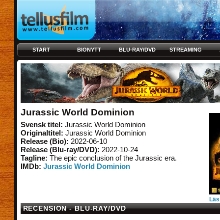
START
BIONYTT
BLU-RAY/DVD
STREAMING
Jurassic World Dominion
Svensk titel:
Jurassic World Dominion
Originaltitel:
Jurassic World Dominion
Release (Bio):
2022-06-10
Release (Blu-ray/DVD):
2022-10-24
Tagline:
The epic conclusion of the Jurassic era.
IMDb:
Jurassic World Dominion
Läs
RECENSION - BLU-RAY/DVD