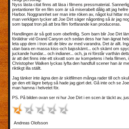
Nyss lästa citat finns att läsa i filmens pressmaterial. Sannerli
pretantioner för en film som är så miserabelt dålig att jag hellr
Harbor. Noggrannhet ser man inte röken av, något kul hittar m
man verkligen tycker att Joe Dirt säger någonting så är jag no
som tappat tron på att bra film fortfarande kan produceras.
Handlingen är så gott som obefintlig. Som barn blir Joe Dirt l
föräldrar vid Grand Canyon och sedan dess har han ägnat hela sitt
leta upp dem i tron att de blev av med varandra. Det är allt. Inga
utan bara en massa kiss-och bajsskämt... och skämt om spyor
juckande hundar... och indianer... och, ja ni förstår varthän det
är att det finns inte ett skvatt som av kompetens i hela filmen, 
Christopher Walken lyckas lyfta den handfull scener han är med
riktikgt illa ställt.
Jag tänker inte ägna den är skitfilmen många rader till och skul
ge den ett lägre betyg så hade jag gjort det. Gå inte och se Joe
man hamna i helvetet för.
PS. På bilden ovan ser ni hur Joe Dirt i en scen är täckt av, just
Andreas Olofsson