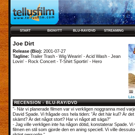
START
BIONYTT
BLU-RAY/DVD
STREAMING
Joe Dirt
Release (Bio):
2001-07-27
Tagline:
Trailer Trash - Wig Wearin' - Acid Wash - Jean
Lovin' - Rock Concert - T-Shirt Sportin' - Hero
Läs
RECENSION - BLU-RAY/DVD
"- När vi planerade filmen var vi verkligen noggranna med varje
David Spade. Vi frågade oss hela tiden: "Är det här kul? Är det 
skämt? Är det något stort? Har vi något att säga?"
- Jag ville verkligen inte ha någon dötid, konstaterar Spade. Vi 
filmen en stil som gjorde den en aning speciell. Vi ville dessu
riktigt personlig."