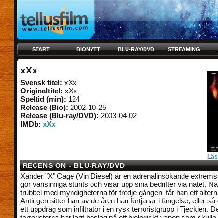
START
BIONYTT
BLU-RAY/DVD
STREAMING
xXx
Svensk titel:
xXx
Originaltitel:
xXx
Speltid (min):
124
Release (Bio):
2002-10-25
Release (Blu-ray/DVD):
2003-04-02
IMDb:
xXx
Läs
RECENSION - BLU-RAY/DVD
Xander ”X” Cage (Vin Diesel) är en adrenalinsökande extrems
gör vansinniga stunts och visar upp sina bedrifter via nätet. N
trubbel med myndigheterna för tredje gången, får han ett altern
Antingen sitter han av de åren han förtjänar i fängelse, eller s
ett uppdrag som infiltratör i en rysk terroristgrupp i Tjeckien. D
terroristerna har lagt beslag på ett biologiskt vapen som skull