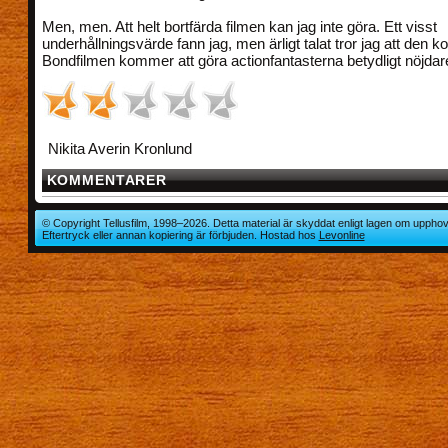
Men, men. Att helt bortfärda filmen kan jag inte göra. Ett visst
underhållningsvärde fann jag, men ärligt talat tror jag att den
Bondfilmen kommer att göra actionfantasterna betydligt nöjdar
Nikita Averin Kronlund
KOMMENTARER
© Copyright Tellusfilm, 1998–2026. Detta material är skyddat enligt lagen om upphov
Eftertryck eller annan kopiering är förbjuden. Hostad hos
Levonline