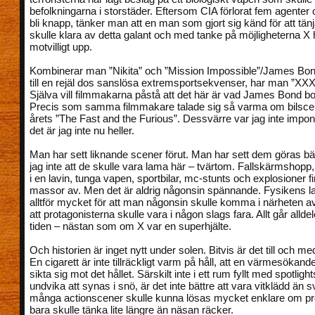
befolkningarna i storstäder. Eftersom CIA förlorat fem agenter 
bli knapp, tänker man att en man som gjort sig känd för att tänj
skulle klara av detta galant och med tanke på möjligheterna X h
motvilligt upp.
Kombinerar man ”Nikita” och ”Mission Impossible”/James Bon
till en rejäl dos sanslösa extremsportsekvenser, har man ”XXX”
Själva vill filmmakarna påstå att det här är vad James Bond bo
Precis som samma filmmakare talade sig så varma om bilscen
årets ”The Fast and the Furious”. Dessvärre var jag inte impo
det är jag inte nu heller.
Man har sett liknande scener förut. Man har sett dem göras b
jag inte att de skulle vara lama här – tvärtom. Fallskärmshop
i en lavin, tunga vapen, sportbilar, mc-stunts och explosioner f
massor av. Men det är aldrig någonsin spännande. Fysikens la
alltför mycket för att man någonsin skulle komma i närheten av a
att protagonisterna skulle vara i någon slags fara. Allt går alldele
tiden – nästan som om X var en superhjälte.
Och historien är inget nytt under solen. Bitvis är det till och med
En cigarett är inte tillräckligt varm på håll, att en värmesökande
sikta sig mot det hållet. Särskilt inte i ett rum fyllt med spotlight
undvika att synas i snö, är det inte bättre att vara vitklädd än 
många actionscener skulle kunna lösas mycket enklare om pr
bara skulle tänka lite längre än näsan räcker.