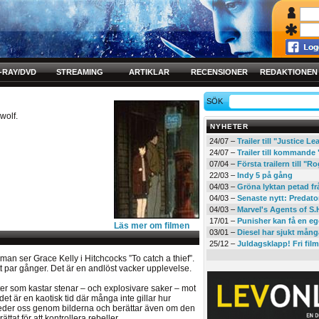
-RAY/DVD
STREAMING
ARTIKLAR
RECENSIONER
REDAKTIONEN
SÖK
 wolf.
NYHETER
24/07 –
Trailer till "Justice L
24/07 –
Trailer till kommand
07/04 –
Första trailern till 
22/03 –
Indy 5 på gång
04/03 –
Gröna lyktan petad f
04/03 –
Senaste nytt: Predato
04/03 –
Marvel's Agents of S.
17/01 –
Punisher kan få en eg
Läs mer om filmen
03/01 –
Diesel har sjukt mån
25/12 –
Juldagsklapp! Fri film
 man ser Grace Kelly i Hitchcocks ”To catch a thief”.
t par gånger. Det är en andlöst vacker upplevelse.
ter som kastar stenar – och explosivare saker – mot
det är en kaotisk tid där många inte gillar hur
 leder oss genom bilderna och berättar även om den
ttat för att kontrollera rebeller.