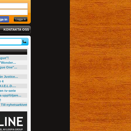
KONTAKTA OSS
eague"!
e "Wonder…
"Rogue One"…
rån Justice…
r 4
H.I.E.L.D.…
en tv-serie
ga uppföljare…
!
Till nyhetsarkivet