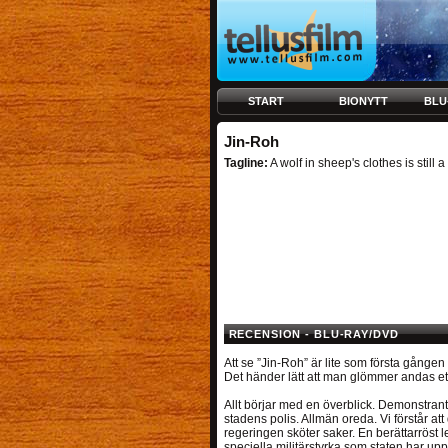
START
BIONYTT
BLU
Jin-Roh
Tagline:
A wolf in sheep's clothes is still a
RECENSION - BLU-RAY/DVD
Att se ”Jin-Roh” är lite som första gången
Det händer lätt att man glömmer andas et
Allt börjar med en överblick. Demonstran
stadens polis. Allmän oreda. Vi förstår att 
regeringen sköter saker. En berättarröst
speciella militärstyrka som staten har upprä