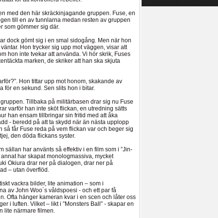
aden med den här skräckinjagande gruppen. Fuse, en
ngen till en av tunnlarna medan resten av gruppen
er som gömmer sig där.
har dock gömt sig i en smal sidogång. Men när hon
 väntar. Hon trycker sig upp mot väggen, visar att
om hon inte tvekar att använda. Vi hör skrik, Fuses
entäckta marken, de skriker att han ska skjuta
arför?”. Hon tittar upp mot honom, skakande av
la för en sekund. Sen slits hon i bitar.
gruppen. Tillbaka på militärbasen drar sig nu Fuse
rar varför han inte sköt flickan, en utredning sätts
ur han ensam tillbringar sin fritid med att åka
dd - beredd på att ta skydd när än nästa upplopp
så får Fuse reda på vem flickan var och beger sig
tjej, den döda flickans syster.
 sällan har använts så effektiv i en film som i ”Jin-
d annat har skapat monologmassiva, mycket
uki Okiura drar ner på dialogen, drar ner på
ad – utan överflöd.
kt vackra bilder, lite animation – som i
na av John Woo´s våldspoesi - och ett par få
n. Ofta hänger kameran kvar i en scen och låter oss
 i luften. Vilket – likt i ”Monsters Ball” - skapar en
 lite närmare filmen.