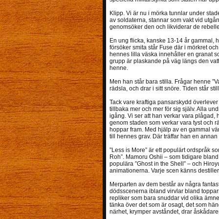
Klipp. Vi är nu i mörka tunnlar under st
av soldaterna, stannar som vakt vid utgå
genomsöker den och likviderar de rebell
En ung flicka, kanske 13-14 år gammal, 
försöker smita står Fuse där i mörkret och
hennes lilla väska innehåller en granat s
grupp är plaskande på väg längs den vatt
henne.
Men han står bara stilla. Frågar henne ”V
rädsla, och drar i sitt snöre. Tiden står stil
Tack vare kraftiga pansarskydd överlever 
tillbaka mer och mer för sig själv. Alla und
igång. Vi ser att han verkar vara plågad, h
genom staden som verkar vara tyst och rä
hoppar fram. Med hjälp av en gammal vän 
till hennes grav. Där träffar han en annan 
”Less is More” är ett populärt ordspråk som
Roh”. Mamoru Oshii – som tidigare blan
populära ”Ghost in the Shell” – och Hiroy
animationerna. Varje scen känns destiller
Merparten av dem består av några fantastis
dödsscenerna ibland virvlar bland toppar
repliker som bara snuddar vid olika ämne
tänka över det som är osagt, det som hänger
närhet, krymper avståndet, drar åskådaren