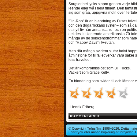
Sorgsenhet tycks sippra genom varje bildrut
leende eller två i hela filmen. Den fantas
sig som gråa, uppgivna moln över flertale
”Jin-Roh” är en blandning av Fuses tviv
och den döda flickans syster – som så gär
ett nytt liv nån annanstans - och en politi
det desillusionerade amerikanska 70-tal
många av de solskensdrömmar som hade
och ”Happy Days” i tv-rutan.
Men där många av dem slutar halvt hoppfu
åtminstone för tillfället verkar vara säker
less traveled.
Det är kompromisslöst som Bill Hicks.
Vackert som Grace Kelly.
En blandning som svider till och lämnar
Henrik Edberg
KOMMENTARER
© Copyright Tellusfilm, 1998–2026. Detta mater
Eftertryck eller annan kopiering är förbjuden.