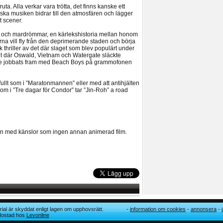
a. Alla verkar vara trötta, det finns kanske ett
tiska musiken bidrar till den atmosfären och lägger
t scener.
el och mardrömmar, en kärlekshistoria mellan honom
na vill fly från den deprimerande staden och börja
sk thriller av det där slaget som blev populärt under
et där Oswald, Vietnam och Watergate släckte
 jobbats fram med Beach Boys på grammofonen
llt som i ”Maratonmannen” eller med att antihjälten
 som i ”Tre dagar för Condor” tar ”Jin-Roh” a road
 en med känslor som ingen annan animerad film.
ial är skyddat enligt lagen om upphovsrätt.
information om cookies
annonsera
 Hostad hos
Levonline