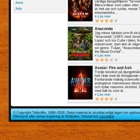
värdiga biouppföljaren "Screa
June
Bittra kritiker som sätter ettor
July
är helt ute och cyklar, menar 
entusiastiske…
»
Läs mer
Anaconda
Jag minns faktiskt orm-B-skrä
"Anaconda" (1997) med Jenni
Lopez och Ice Cube i täten. K
mästerverk, men den är något 
sin genre. Tvåan, "Anacondas
the Blood Orchid"…
»
Läs mer
Avatar: Fire and Ash
Tredje besöket på djungelmå
helt i linje med de föregående 
Fortfarande mäktig sciencefic
poängterar människans destr
och hyllar naturens skönhet. 
med fullt ös som är…
»
Läs mer
© Copyright Tellusfilm, 1998–2026. Detta material är skyddat enligt lagen om upphov
Eftertryck eller annan kopiering är förbjuden. Hostad hos
Levonline