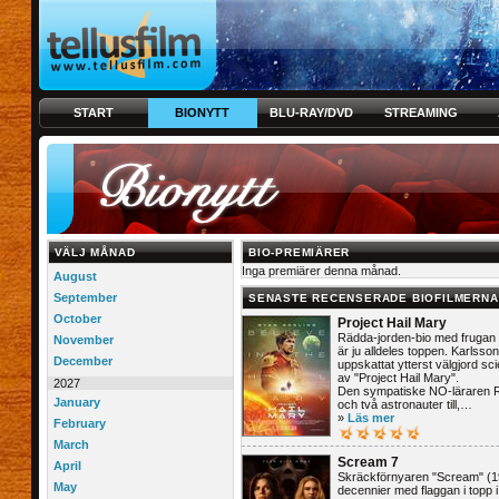
START
BIONYTT
BLU-RAY/DVD
STREAMING
VÄLJ MÅNAD
BIO-PREMIÄRER
Inga premiärer denna månad.
August
September
SENASTE RECENSERADE BIOFILMERNA
October
Project Hail Mary
Rädda-jorden-bio med frugan e
November
är ju alldeles toppen. Karlsso
December
uppskattat ytterst välgjord sci
av "Project Hail Mary".
2027
Den sympatiske NO-läraren 
January
och två astronauter till,…
»
Läs mer
February
March
Scream 7
April
Skräckförnyaren "Scream" (199
May
decennier med flaggan i topp 