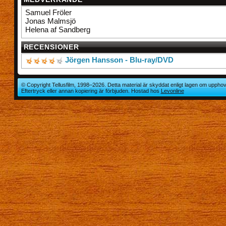
Samuel Fröler
Jonas Malmsjö
Helena af Sandberg
RECENSIONER
Jörgen Hansson - Blu-ray/DVD
© Copyright Tellusfilm, 1998–2026. Detta material är skyddat enligt lagen om upphov
Eftertryck eller annan kopiering är förbjuden. Hostad hos
Levonline