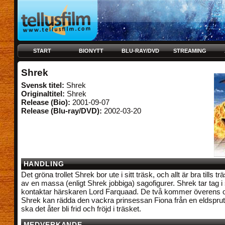
START
BIONYTT
BLU-RAY/DVD
STREAMING
Shrek
Svensk titel:
Shrek
Originaltitel:
Shrek
Release (Bio):
2001-09-07
Release (Blu-ray/DVD):
2002-03-20
HANDLING
Det gröna trollet Shrek bor ute i sitt träsk, och allt är bra tills t
av en massa (enligt Shrek jobbiga) sagofigurer. Shrek tar tag 
kontaktar härskaren Lord Farquaad. De två kommer överens om 
Shrek kan rädda den vackra prinsessan Fiona från en eldspru
ska det åter bli frid och fröjd i träsket.
MEDVERKANDE