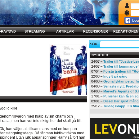
-RAY/DVD
STREAMING
ARTIKLAR
RECENSIONER
REDAKTIONEN
SÖK
NYHETER
24/07 –
Trailer till "Justice L
24/07 –
Trailer till kommand
07/04 –
Första trailern till 
22/03 –
Indy 5 på gång
04/03 –
Gröna lyktan petad f
04/03 –
Senaste nytt: Predato
04/03 –
Marvel's Agents of S.
17/01 –
Punisher kan få en eg
03/01 –
Diesel har sjukt mån
25/12 –
Juldagsklapp! Fri film
gglig kille.
 genom tillvaron med hjälp av sin charm och
tta, men han vet inte riktigt hur det skall gå till.
. Ok, han väljer att tillsammans med en kumpan
ter stängningsdags. Då får man faktiskt räkna med
ppingen! Utan julklappar springer Harry så fort han