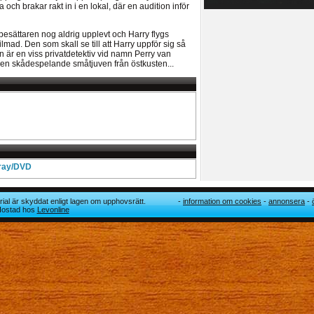
och brakar rakt in i en lokal, där en audition inför
besättaren nog aldrig upplevt och Harry flygs
ilmad. Den som skall se till att Harry uppför sig så
n är en viss privatdetektiv vid namn Perry van
r den skådespelande småtjuven från östkusten...
-ray/DVD
ial är skyddat enligt lagen om upphovsrätt.
information om cookies
annonsera
 Hostad hos
Levonline