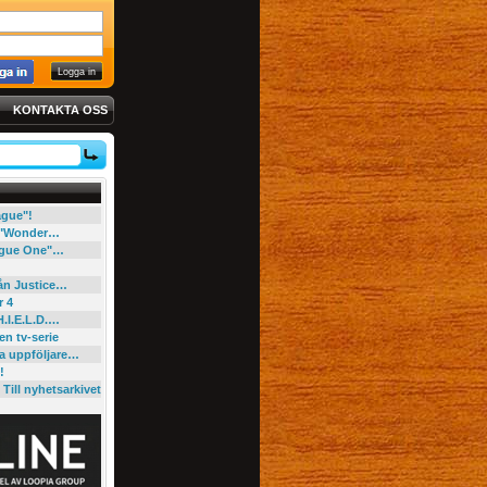
KONTAKTA OSS
eague"!
e "Wonder…
"Rogue One"…
rån Justice…
r 4
H.I.E.L.D.…
en tv-serie
ga uppföljare…
!
Till nyhetsarkivet