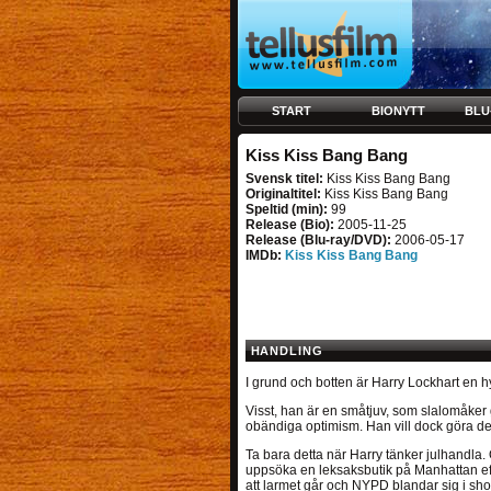
START
BIONYTT
BLU
Kiss Kiss Bang Bang
Svensk titel:
Kiss Kiss Bang Bang
Originaltitel:
Kiss Kiss Bang Bang
Speltid (min):
99
Release (Bio):
2005-11-25
Release (Blu-ray/DVD):
2006-05-17
IMDb:
Kiss Kiss Bang Bang
HANDLING
I grund och botten är Harry Lockhart en hy
Visst, han är en småtjuv, som slalomåker
obändiga optimism. Han vill dock göra det rä
Ta bara detta när Harry tänker julhandla
uppsöka en leksaksbutik på Manhattan ef
att larmet går och NYPD blandar sig i sho