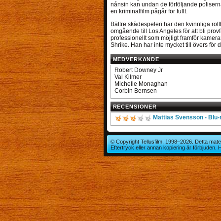
nånsin kan undan de förföljande poliserna 
en kriminalfilm pågår för fullt.
Bättre skådespeleri har den kvinnliga roll
omgående till Los Angeles för att bli provf
professionellt som möjligt framför kamera
Shrike. Han har inte mycket till övers fö
MEDVERKANDE
Robert Downey Jr
Val Kilmer
Michelle Monaghan
Corbin Bernsen
RECENSIONER
Mattias Svensson - Blu
© Copyright Tellusfilm, 1998–2026. Detta mater
Eftertryck eller annan kopiering är förbjuden.