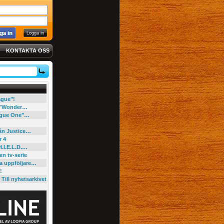
KONTAKTA OSS
eague"!
e "Wonder…
"Rogue One"…
rån Justice…
r 4
H.I.E.L.D.…
en tv-serie
ga uppföljare…
!
Till nyhetsarkivet