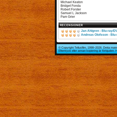
Michael Keaton
Bridget Fonda
Robert Forster
Samuel L Jackson
Pam Grier
RECENSIONER
Jan Ahlgren - Blu-ray/
Andreas Olofsson - Blu
© Copyright Tellusfilm, 1998–2026. Detta mater
Eftertryck eller annan kopiering är förbjuden.