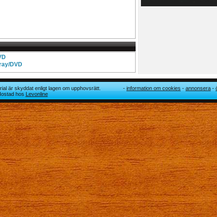
DVD
-ray/DVD
ial är skyddat enligt lagen om upphovsrätt.
information om cookies
annonsera
 Hostad hos
Levonline