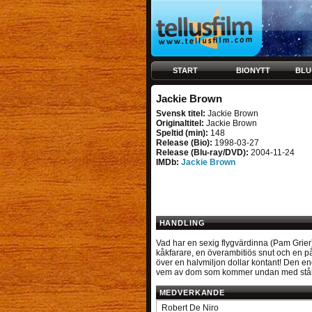
START
BIONYTT
BLU
Jackie Brown
Svensk titel:
Jackie Brown
Originaltitel:
Jackie Brown
Speltid (min):
148
Release (Bio):
1998-03-27
Release (Blu-ray/DVD):
2004-11-24
IMDb:
Jackie Brown
HANDLING
Vad har en sexig flygvärdinna (Pam Grier
kåkfarare, en överambitiös snut och en 
över en halvmiljon dollar kontant! Den 
vem av dom som kommer undan med stål
MEDVERKANDE
Robert De Niro