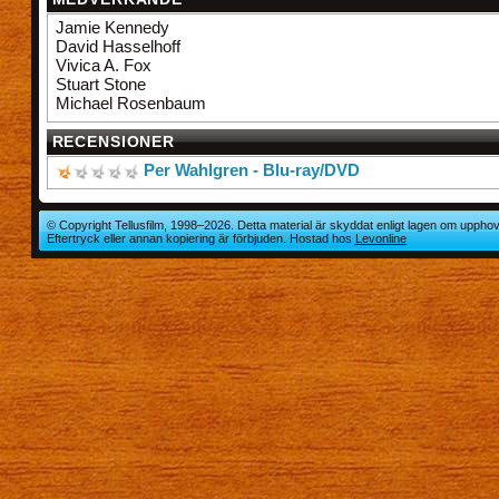
Jamie Kennedy
David Hasselhoff
Vivica A. Fox
Stuart Stone
Michael Rosenbaum
RECENSIONER
Per Wahlgren - Blu-ray/DVD
© Copyright Tellusfilm, 1998–2026. Detta material är skyddat enligt lagen om upphov
Eftertryck eller annan kopiering är förbjuden. Hostad hos
Levonline