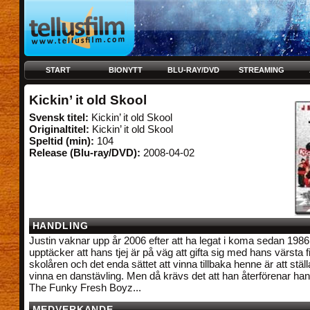
START
BIONYTT
BLU-RAY/DVD
STREAMING
Kickin’ it old Skool
Svensk titel:
Kickin’ it old Skool
Originaltitel:
Kickin’ it old Skool
Speltid (min):
104
Release (Blu-ray/DVD):
2008-04-02
HANDLING
Justin vaknar upp år 2006 efter att ha legat i koma sedan 198
upptäcker att hans tjej är på väg att gifta sig med hans värsta 
skolåren och det enda sättet att vinna tillbaka henne är att stäl
vinna en danstävling. Men då krävs det att han återförenar h
The Funky Fresh Boyz...
MEDVERKANDE