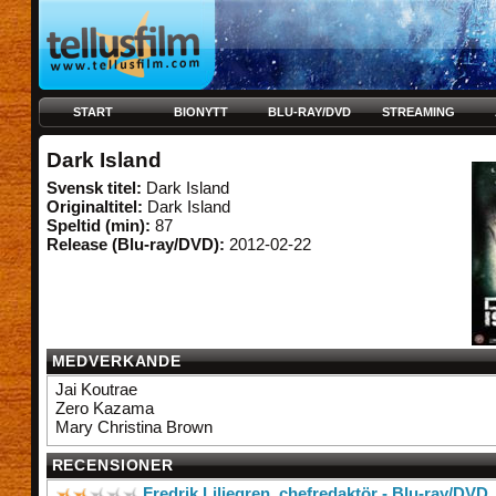
START
BIONYTT
BLU-RAY/DVD
STREAMING
Dark Island
Svensk titel:
Dark Island
Originaltitel:
Dark Island
Speltid (min):
87
Release (Blu-ray/DVD):
2012-02-22
MEDVERKANDE
Jai Koutrae
Zero Kazama
Mary Christina Brown
RECENSIONER
Fredrik Liljegren, chefredaktör - Blu-ray/DVD