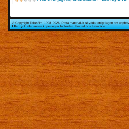
© Copyright Tellusfilm, 1998–2026. Detta material är skyddat enligt lagen om upphov
Eftertryck eller annan kopiering är förbjuden. Hostad hos
Levonline